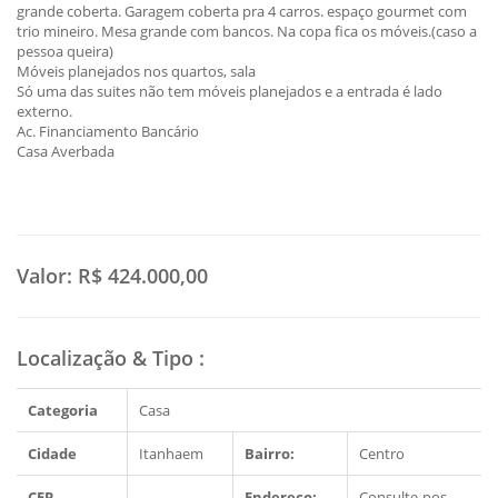
grande coberta. Garagem coberta pra 4 carros. espaço gourmet com
trio mineiro. Mesa grande com bancos. Na copa fica os móveis.(caso a
pessoa queira)
Móveis planejados nos quartos, sala
Só uma das suites não tem móveis planejados e a entrada é lado
externo.
Ac. Financiamento Bancário
Casa Averbada
Valor:
R$ 424.000,00
Localização & Tipo
:
Categoria
Casa
Cidade
Itanhaem
Bairro:
Centro
CEP
Endereço:
Consulte-nos