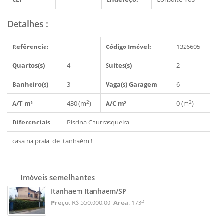
Detalhes
:
Refêrencia:
Código Imóvel:
1326605
Quartos(s)
4
Suítes(s)
2
Banheiro(s)
3
Vaga(s) Garagem
6
2
2
A/T m²
430 (m
)
A/C m²
0 (m
)
Diferenciais
Piscina
Churrasqueira
casa na praia de Itanhaém !!
Imóveis semelhantes
Itanhaem Itanhaem/SP
2
Preço
: R$ 550.000,00
Area
: 173