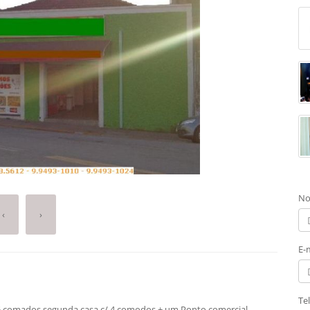
No
‹
›
E-
Te
 comados segunda casa c/ 4 comodos + um Ponto comercial.