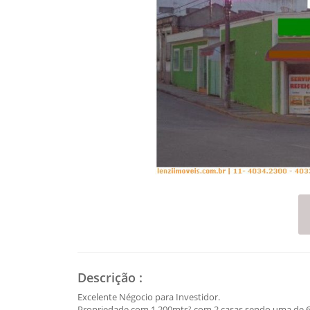
Descrição
:
Excelente Négocio para Investidor.
Propriedade com 1.200mts² com 2 casas sendo uma de 6