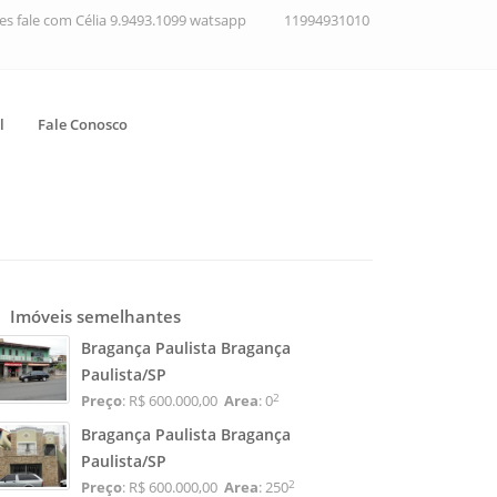
ções fale com Célia 9.9493.1099 watsapp
11994931010
l
Fale Conosco
Imóveis semelhantes
Bragança Paulista Bragança
Paulista/SP
2
Preço
: R$ 600.000,00
Area
: 0
Bragança Paulista Bragança
Paulista/SP
2
Preço
: R$ 600.000,00
Area
: 250