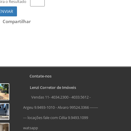
sira o Resultado
ENVIAR
Compartilhar
Contate-nos
Lenzi Corretor de Imóveis
Vendas 11- 4034.2300 - 4033.5612 -
Argeu 9.9493-1010 - Alvaro 99524.3366 -------
--- locações fale com Célia 9.9493.1099
watsapp