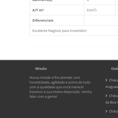
2
A/T m²
0 (m
)
Diferenciais
Excelente Negócio para Investidor!
Missão
Outr
Nossa missão é lhe atender com
Cháca
honestidade, agilidade e acima de tudo
Araguai
com a qualidade que você merece!
Estamos à sua inteira disposição. Venha
Cháca
falar com a gente!
da Boa 
Cháca