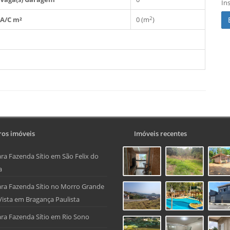
In
2
A/C m²
0 (m
)
os imóveis
Imóveis recentes
ra Fazenda Sítio em São Felix do
a
ra Fazenda Sítio no Morro Grande
Vista em Bragança Paulista
ra Fazenda Sítio em Rio Sono