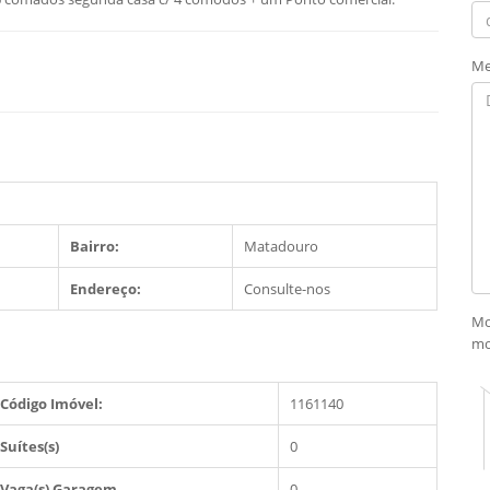
Me
Bairro:
Matadouro
Endereço:
Consulte-nos
Mo
mo
Código Imóvel:
1161140
Suítes(s)
0
Vaga(s) Garagem
0