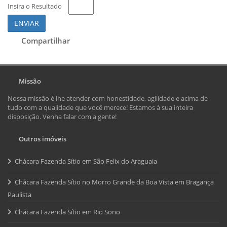
Insira o Resultado
ENVIAR
Compartilhar
Missão
Nossa missão é lhe atender com honestidade, agilidade e acima de
tudo com a qualidade que você merece! Estamos à sua inteira
disposição. Venha falar com a gente!
Outros imóveis
Chácara Fazenda Sítio em São Felix do Araguaia
Chácara Fazenda Sítio no Morro Grande da Boa Vista em Bragança
Paulista
Chácara Fazenda Sítio em Rio Sono