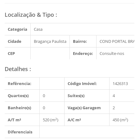
Localização & Tipo
:
Categoria
Casa
Cidade
Bragança Paulista
Bairro:
COND PORTAL BRAG
CEP
Endereço:
Consulte-nos
Detalhes
:
Refêrencia:
Código Imóvel:
1426313
Quartos(s)
0
Suítes(s)
4
Banheiro(s)
0
Vaga(s) Garagem
2
2
2
A/T m²
520 (m
)
A/C m²
450 (m
)
Diferenciais