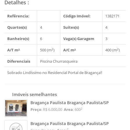
Detalhes
:
Refêrencia:
Código Imóvel:
1382171
Quartos(s)
4
Suítes(s)
4
Banheiro(s)
6
Vaga(s) Garagem
3
2
2
A/T m²
500 (m
)
A/C m²
400 (m
)
Diferenciais
Piscina
Churrasqueira
Sobrado Lindíssimo no Residencial Portal de Bragança!!
Imóveis semelhantes
Bragança Paulista Bragança Paulista/SP
2
Preço
: R$ 6.000,00
Area
: 600
Bragança Paulista Bragança Paulista/SP
2