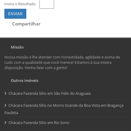
Insira o Resultado
ENVIAR
Compartilhar
Missão
Nossa missão é lhe atender com honestidade, agilidade e acima de
tudo com a qualidade que você merece! Estamos à sua inteira
disposição. Venha falar com a gente!
Outros imóveis
Chácara Fazenda Sítio em São Felix do Araguaia
Chácara Fazenda Sítio no Morro Grande da Boa Vista em Bragança
Paulista
Chácara Fazenda Sítio em Rio Sono