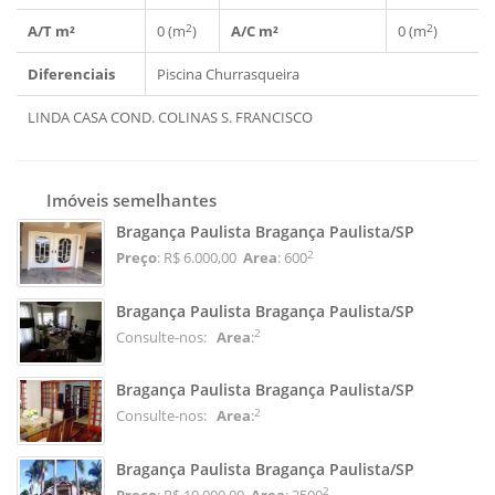
2
2
A/T m²
0 (m
)
A/C m²
0 (m
)
Diferenciais
Piscina
Churrasqueira
LINDA CASA COND. COLINAS S. FRANCISCO
Imóveis semelhantes
Bragança Paulista Bragança Paulista/SP
2
Preço
: R$ 6.000,00
Area
: 600
Bragança Paulista Bragança Paulista/SP
2
Consulte-nos:
Area
:
Bragança Paulista Bragança Paulista/SP
2
Consulte-nos:
Area
:
Bragança Paulista Bragança Paulista/SP
2
Preço
: R$ 10.000,00
Area
: 2500