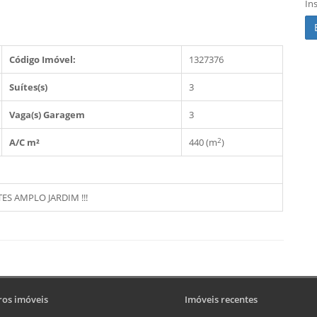
In
Código Imóvel:
1327376
Suítes(s)
3
Vaga(s) Garagem
3
2
A/C m²
440 (m
)
ES AMPLO JARDIM !!!
os imóveis
Imóveis recentes