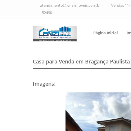
atendimento@lenziimoveis.com.br
Vendas 11- 
52490
Página Inicial
Im
Casa para Venda em Bragança Paulist
Imagens
: