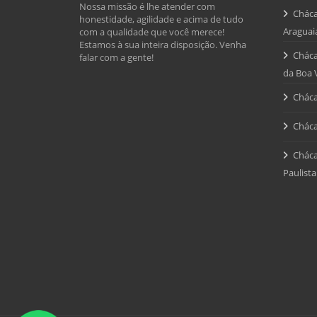
Nossa missão é lhe atender com
Cháca
honestidade, agilidade e acima de tudo
Araguai
com a qualidade que você merece!
Estamos à sua inteira disposição. Venha
Cháca
falar com a gente!
da Boa 
Cháca
Cháca
Cháca
Paulista