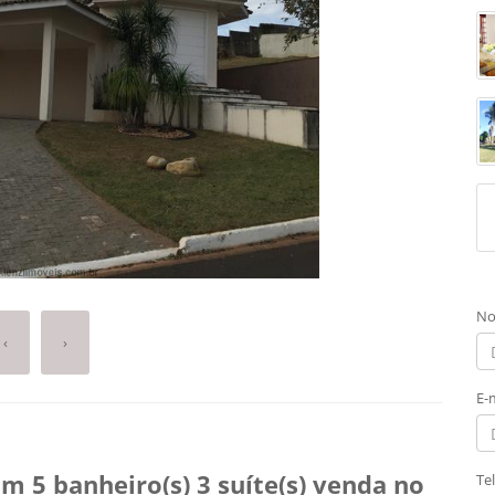
No
‹
›
E-
 5 banheiro(s) 3 suíte(s) venda no
Te