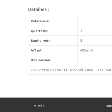
Detalhes
:
Refêrencia:
Quartos(s)
3
Banheiro(s)
5
2
A/T m²
600 (m
)
Diferenciais
CASA A VENDA COND. COLINAS SÃO FRANCISCO 3 SUIT
Missão
Outr