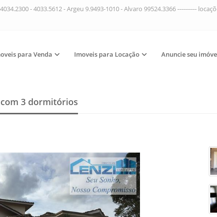
4034.2300 - 4033.5612 - Argeu 9.9493-1010 - Alvaro 99524.3366 ---------- loca
oveis para Venda
Imoveis para Locação
Anuncie seu imóve
a
com 3 dormitórios