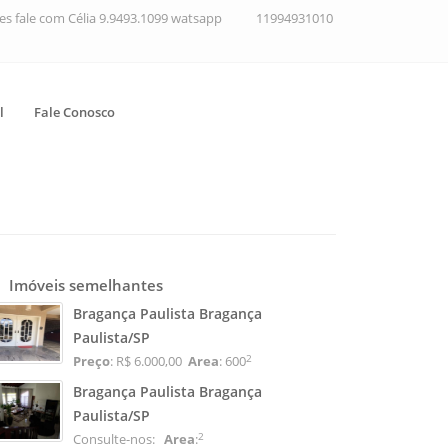
ções fale com Célia 9.9493.1099 watsapp
11994931010
l
Fale Conosco
Imóveis semelhantes
Bragança Paulista Bragança
Paulista/SP
2
Preço
: R$ 6.000,00
Area
: 600
Bragança Paulista Bragança
Paulista/SP
2
Consulte-nos:
Area
: