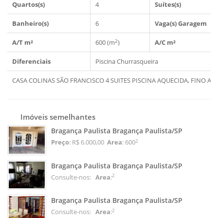
Quartos(s)
4
Suítes(s)
Banheiro(s)
6
Vaga(s) Garagem
2
A/T m²
600 (m
)
A/C m²
Diferenciais
Piscina
Churrasqueira
CASA COLINAS SÃO FRANCISCO 4 SUITES PISCINA AQUECIDA, FINO ACAB
Imóveis semelhantes
Bragança Paulista Bragança Paulista/SP
2
Preço
: R$ 6.000,00
Area
: 600
Bragança Paulista Bragança Paulista/SP
2
Consulte-nos:
Area
:
Bragança Paulista Bragança Paulista/SP
2
Consulte-nos:
Area
: