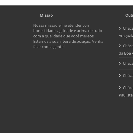
Missão
Outr
Nossa missão é lhe atender com
Cháca
honestidade, agilidade e acima de tudo
Araguai
com a qualidade que você merece!
Estamos à sua inteira disposição. Venha
Cháca
falar com a gente!
da Boa 
Cháca
Cháca
Cháca
Paulista