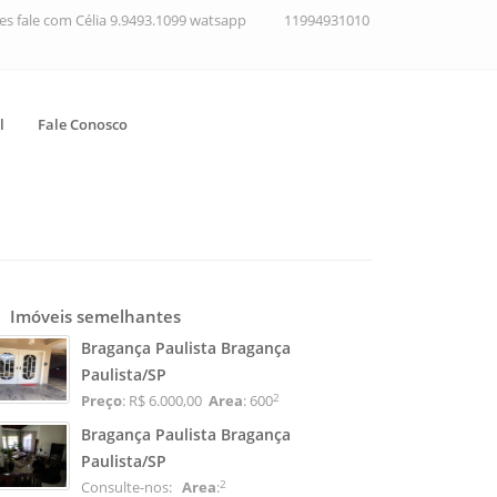
ções fale com Célia 9.9493.1099 watsapp
11994931010
l
Fale Conosco
Imóveis semelhantes
Bragança Paulista Bragança
Paulista/SP
2
Preço
: R$ 6.000,00
Area
: 600
Bragança Paulista Bragança
Paulista/SP
2
Consulte-nos:
Area
: