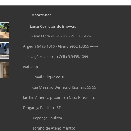
Contate-nos
Lenzi Corretor de Imóveis
Vendas 11- 4034.2300 - 4033.5612 -
Argeu 9.9493-1010 - Alvaro 99524.3366 -------
--- locações fale com Célia 9.9493.1099
watsapp
E-mail :
Clique aqui
Rua Maestro Demétrio Kipman, 66 66
Jardim América próximo a Nipo Brasileira,
Bragança Paulista - SP
Bragança Paulista
Horário de Atendimento: