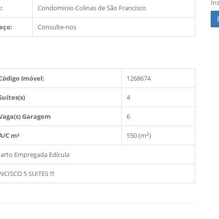
In
:
Condominio Colinas de São Francisco
eço:
Consulte-nos
Código Imóvel:
1268674
Suítes(s)
4
Vaga(s) Garagem
6
2
A/C m²
550 (m
)
arto Empregada
Edícula
SCO 5 SUITES !!!