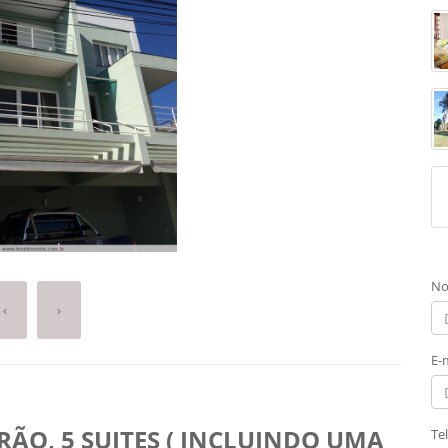
No
‹
›
E-
RÃO, 5 SUITES ( INCLUINDO UMA
Te