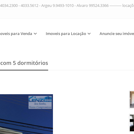
4034.2300 - 4033.5612 - Argeu 9.9493-1010 - Alvaro 99524.3366 ---------- loca
oveis para Venda
Imoveis para Locação
Anuncie seu imóve
a
com 5 dormitórios