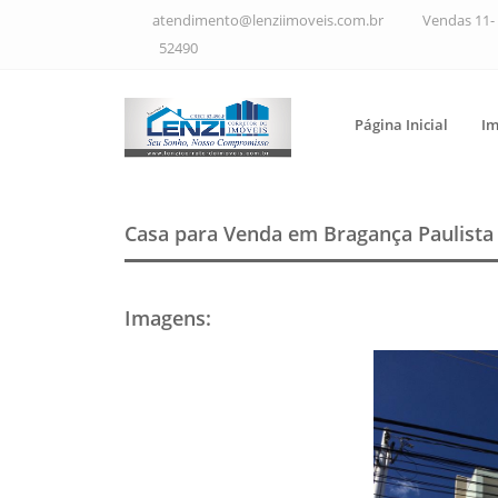
atendimento@lenziimoveis.com.br
Vendas 11- 
52490
Página Inicial
Im
Casa para Venda em Bragança Paulist
Imagens
: