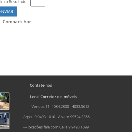
sira o Resultado
ENVIAR
Compartilhar
Contate-nos
Lenzi Corretor de Imóveis
Vendas 11- 4034.2300 - 4033.5612 -
Argeu 9.9493-1010 - Alvaro 99524.3366 -------
--- locações fale com Célia 9.9493.1099