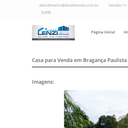
atendimento@lenziimoveis.com.br
Vendas 11- 
52490
Página Inicial
Im
Casa para Venda em Bragança Paulist
Imagens
: