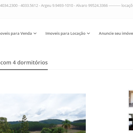
4034.2300 - 4033.5612 - Argeu 9.9493-1010 - Alvaro 99524.3366 ---------- loca
oveis para Venda
Imoveis para Locação
Anuncie seu imóve
a
com 4 dormitórios