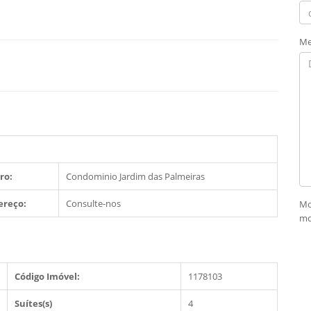
Me
ro:
Condominio Jardim das Palmeiras
ereço:
Consulte-nos
Mo
mo
Código Imóvel:
1178103
Suítes(s)
4