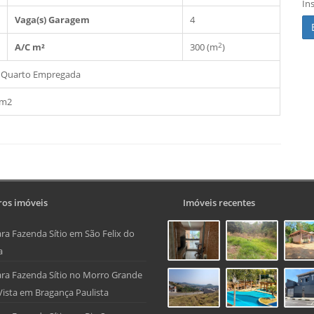
In
Vaga(s) Garagem
4
2
A/C m²
300 (m
)
Quarto Empregada
 m2
os imóveis
Imóveis recentes
ra Fazenda Sítio em São Felix do
a
ra Fazenda Sítio no Morro Grande
Vista em Bragança Paulista