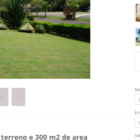
No
‹
›
E-
 terreno e 300 m2 de area
Te