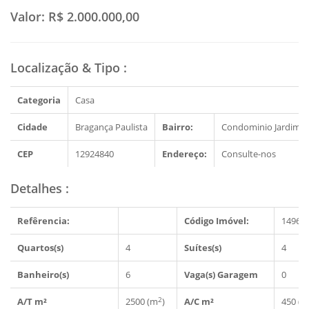
Valor:
R$ 2.000.000,00
Localização & Tipo
:
Categoria
Casa
Cidade
Bragança Paulista
Bairro:
Condominio Jardim d
CEP
12924840
Endereço:
Consulte-nos
Detalhes
:
Refêrencia:
Código Imóvel:
14966
Quartos(s)
4
Suítes(s)
4
Banheiro(s)
6
Vaga(s) Garagem
0
2
A/T m²
2500 (m
)
A/C m²
450 (m