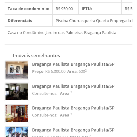
Taxa de condominio:
R$ 950,00
IPTU:
R$ 500
Diferenciais
Piscina
Churrasqueira
Quarto Empregada
Ed
Casa no Condômino Jardim das Palmeiras Bragança Paulista
Imóveis semelhantes
Bragança Paulista Bragança Paulista/SP
2
Preço
: R$ 6.000,00
Area
: 600
Bragança Paulista Bragança Paulista/SP
2
Consulte-nos:
Area
:
Bragança Paulista Bragança Paulista/SP
2
Consulte-nos:
Area
:
Bragança Paulista Bragança Paulista/SP
2
Preço
: R$ 10.000,00
Area
: 2500