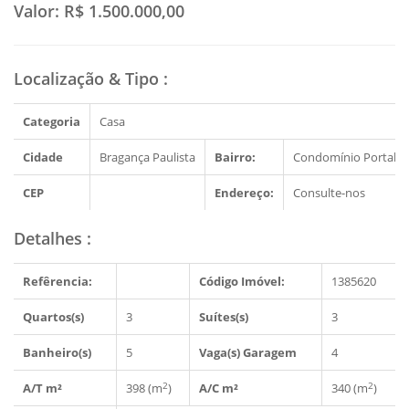
Valor:
R$ 1.500.000,00
Localização & Tipo
:
Categoria
Casa
Cidade
Bragança Paulista
Bairro:
Condomínio Portal B
CEP
Endereço:
Consulte-nos
Detalhes
:
Refêrencia:
Código Imóvel:
1385620
Quartos(s)
3
Suítes(s)
3
Banheiro(s)
5
Vaga(s) Garagem
4
2
2
A/T m²
398 (m
)
A/C m²
340 (m
)