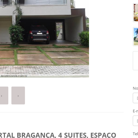
No
‹
›
E-
TAL BRAGANÇA, 4 SUITES, ESPAÇO
Te