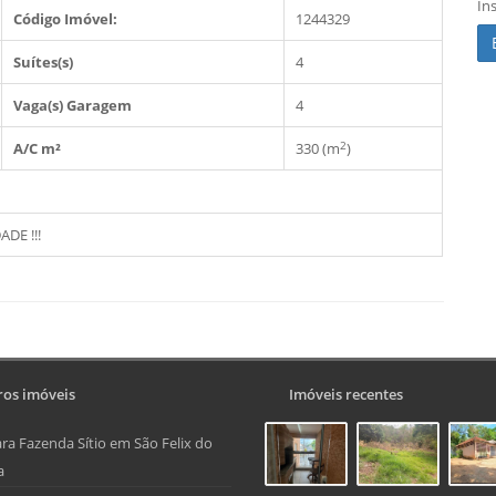
In
Código Imóvel:
1244329
Suítes(s)
4
Vaga(s) Garagem
4
2
A/C m²
330 (m
)
DE !!!
os imóveis
Imóveis recentes
ra Fazenda Sítio em São Felix do
a