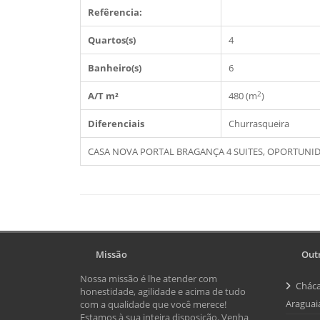
Refêrencia:
Quartos(s)
4
Banheiro(s)
6
2
A/T m²
480 (m
)
Diferenciais
Churrasqueira
CASA NOVA PORTAL BRAGANÇA 4 SUITES, OPORTUNIDA
Missão
Outr
Nossa missão é lhe atender com
Cháca
honestidade, agilidade e acima de tudo
Araguai
com a qualidade que você merece!
Estamos à sua inteira disposição. Venha