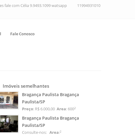
ções fale com Célia 9.9493.1099 watsapp
11994931010
l
Fale Conosco
Imóveis semelhantes
Bragança Paulista Bragança
Paulista/SP
2
Preço
: R$ 6.000,00
Area
: 600
Bragança Paulista Bragança
Paulista/SP
2
Consulte-nos:
Area
: