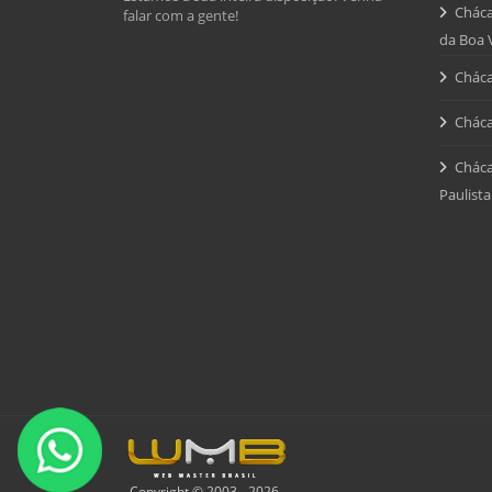
Cháca
falar com a gente!
da Boa 
Cháca
Cháca
Cháca
Paulista
Copyright © 2003 - 2026