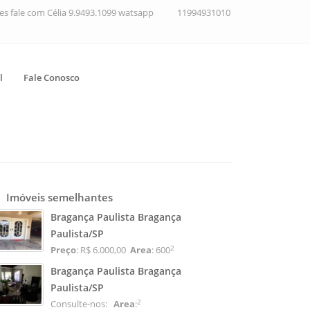
ções fale com Célia 9.9493.1099 watsapp
11994931010
l
Fale Conosco
Imóveis semelhantes
Bragança Paulista Bragança
Paulista/SP
2
Preço
: R$ 6.000,00
Area
: 600
Bragança Paulista Bragança
Paulista/SP
2
Consulte-nos:
Area
: