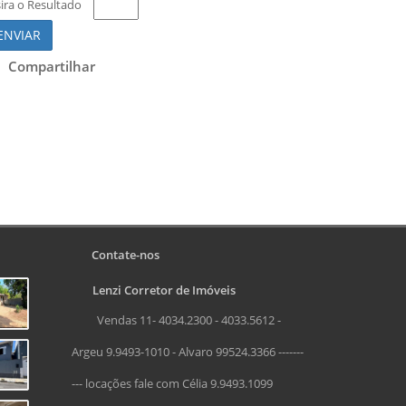
sira o Resultado
ENVIAR
Compartilhar
Contate-nos
Lenzi Corretor de Imóveis
Vendas 11- 4034.2300 - 4033.5612 -
Argeu 9.9493-1010 - Alvaro 99524.3366 -------
--- locações fale com Célia 9.9493.1099