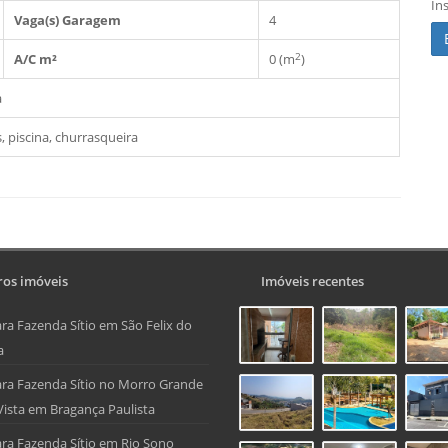
In
Vaga(s) Garagem
4
2
A/C m²
0 (m
)
a
, piscina, churrasqueira
os imóveis
Imóveis recentes
ra Fazenda Sítio em São Felix do
a
ra Fazenda Sítio no Morro Grande
Vista em Bragança Paulista
ra Fazenda Sítio em Rio Sono