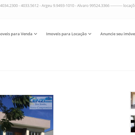
4034.2300 - 4033.5612 - Argeu 9.9493-1010 - Alvaro 99524.3366 ---------- loca
oveis para Venda
Imoveis para Locação
Anuncie seu imóve