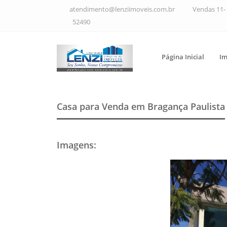
atendimento@lenziimoveis.com.br
Vendas 11- 
52490
Página Inicial
Im
Casa para Venda em Bragança Paulista
Imagens
: