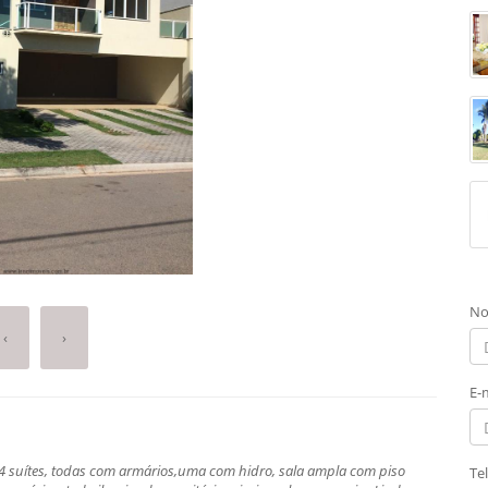
No
‹
›
E-
 suítes, todas com armários,uma com hidro, sala ampla com piso
Te