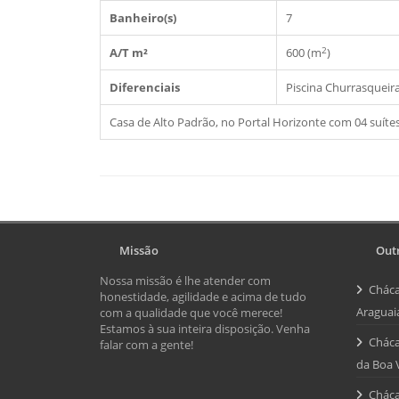
Banheiro(s)
7
2
A/T m²
600 (m
)
Diferenciais
Piscina
Churrasqueir
Casa de Alto Padrão, no Portal Horizonte com 04 suítes
Missão
Outr
Nossa missão é lhe atender com
Cháca
honestidade, agilidade e acima de tudo
Araguai
com a qualidade que você merece!
Estamos à sua inteira disposição. Venha
Cháca
falar com a gente!
da Boa 
Cháca