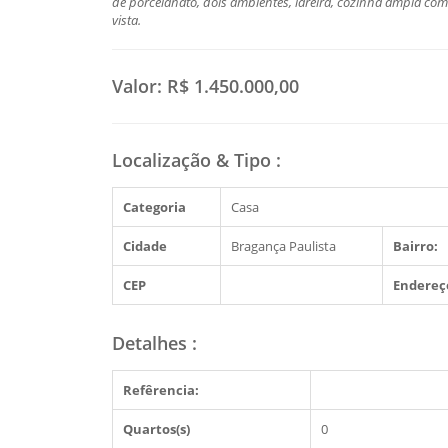
de porcelanato, dois ambientes, lareira, cozinha ampla com 
vista.
Valor:
R$ 1.450.000,00
Localização & Tipo
:
Categoria
Casa
Cidade
Bragança Paulista
Bairro:
CEP
Endereç
Detalhes
:
Refêrencia:
Quartos(s)
0