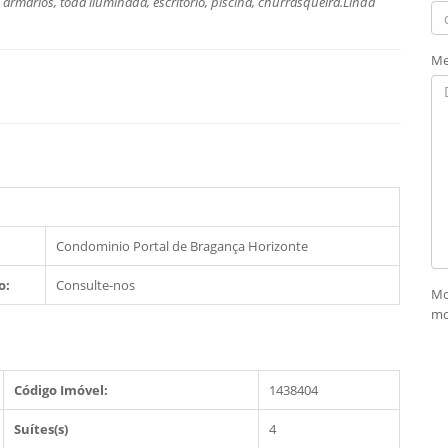
armários, toda iluminada, escritório, piscina, churrasqueira.Linda
Me
Condominio Portal de Bragança Horizonte
o:
Consulte-nos
Mo
mo
Código Imóvel:
1438404
Suítes(s)
4