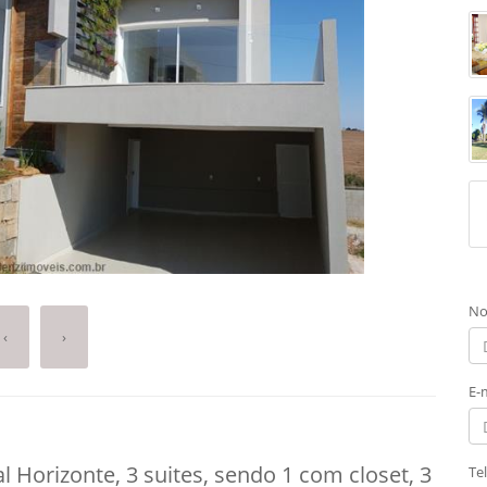
No
‹
›
E-
 Horizonte, 3 suites, sendo 1 com closet, 3
Te