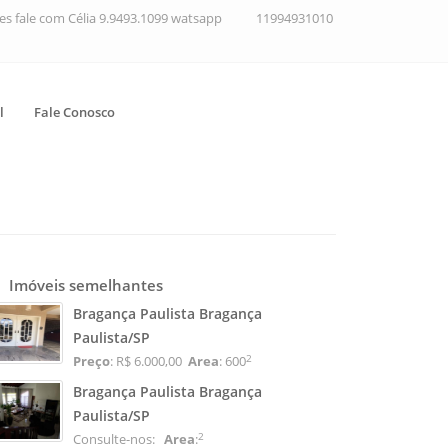
ções fale com Célia 9.9493.1099 watsapp
11994931010
l
Fale Conosco
Imóveis semelhantes
Bragança Paulista Bragança
Paulista/SP
2
Preço
: R$ 6.000,00
Area
: 600
Bragança Paulista Bragança
Paulista/SP
2
Consulte-nos:
Area
: