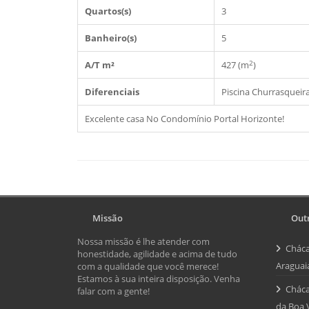
Quartos(s)
3
Banheiro(s)
5
2
A/T m²
427 (m
)
Diferenciais
Piscina
Churrasqueir
Excelente casa No Condomínio Portal Horizonte!
Missão
Outr
Nossa missão é lhe atender com
Cháca
honestidade, agilidade e acima de tudo
Araguai
com a qualidade que você merece!
Estamos à sua inteira disposição. Venha
Cháca
falar com a gente!
da Boa 