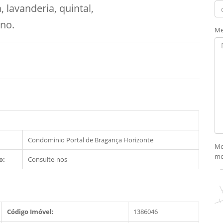
, lavanderia, quintal,
rno.
Me
Condominio Portal de Bragança Horizonte
Mo
mo
o:
Consulte-nos
Código Imóvel:
1386046