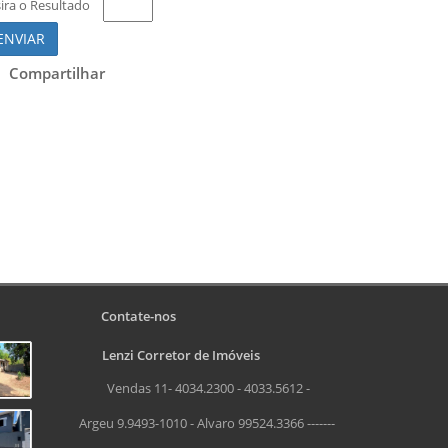
sira o Resultado
ENVIAR
Compartilhar
Contate-nos
Lenzi Corretor de Imóveis
Vendas 11- 4034.2300 - 4033.5612 -
Argeu 9.9493-1010 - Alvaro 99524.3366 -------