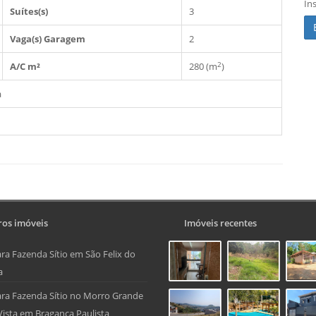
In
Suítes(s)
3
Vaga(s) Garagem
2
2
A/C m²
280 (m
)
a
os imóveis
Imóveis recentes
ra Fazenda Sítio em São Felix do
a
ra Fazenda Sítio no Morro Grande
Vista em Bragança Paulista