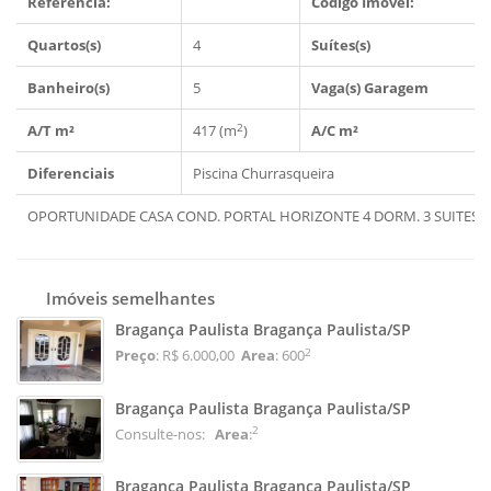
Refêrencia:
Código Imóvel:
Quartos(s)
4
Suítes(s)
Banheiro(s)
5
Vaga(s) Garagem
2
A/T m²
417 (m
)
A/C m²
Diferenciais
Piscina
Churrasqueira
OPORTUNIDADE CASA COND. PORTAL HORIZONTE 4 DORM. 3 SUITES PI
Imóveis semelhantes
Bragança Paulista Bragança Paulista/SP
2
Preço
: R$ 6.000,00
Area
: 600
Bragança Paulista Bragança Paulista/SP
2
Consulte-nos:
Area
:
Bragança Paulista Bragança Paulista/SP