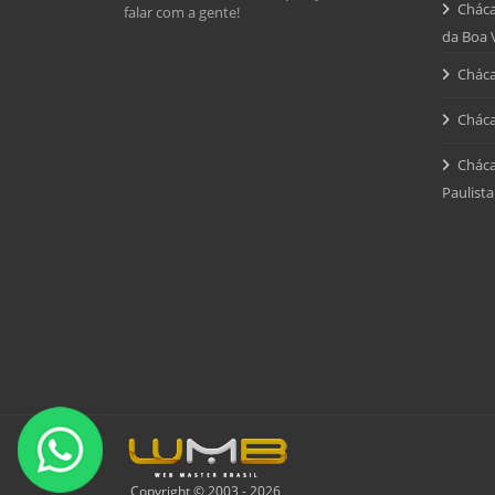
Cháca
falar com a gente!
da Boa 
Cháca
Cháca
Cháca
Paulista
Copyright © 2003 - 2026