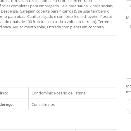
estudos com sacada, Sala íntima, Escritório com entrada
cias completas para empregada, Sala para sauna, 2 halls sociais,
o, Despensa, Garagem coberta para 4 carros (5 se usar também o
o para pizza, Canil azulejado e com piso frio e chuveiro. Possui
Me
do (mais de 100 fruteiras em toda a volta do terreno), Terreno
âmica, Aquecimento solar, Entrada com placas em concreto.
Mo
mo
irro:
Condomínio Rosário de Fátima
dereço:
Consulte-nos