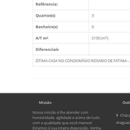
Refêrencia:
Quartos(s)
3
Banheiro(s)
0
2
A/T m²
2150 (m
)
Diferenciais
ÓTIMA CASA NO CONDOMÍNIO ROSARIO DE FATIMA -
Missão
Outr
Nossa missão é lhe atender com
Cháca
honestidade, agilidade e acima de tudo
Araguai
com a qualidade que você merece!
Estamos à sua inteira disposição. Venha