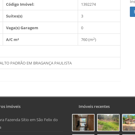
In
Código Imóvel:
1392274
Suítes(s)
3
Vaga(s) Garagem
0
2
A/C m²
760 (m
)
 ALTO PADRÃO EM BRAGANÇA PAULISTA
os imóveis
Imóveis recentes
ra Fazenda Sítio em São Felix do
a