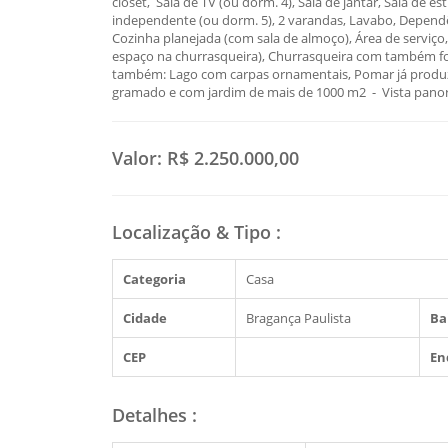
closet, Sala de TV (ou dorm. 4), Sala de jantar, Sala de 
independente (ou dorm. 5), 2 varandas, Lavabo, Dependên
Cozinha planejada (com sala de almoço), Área de serviç
espaço na churrasqueira), Churrasqueira com também forn
também: Lago com carpas ornamentais, Pomar já produzin
gramado e com jardim de mais de 1000 m2 - Vista panor
Valor:
R$ 2.250.000,00
Localização & Tipo
:
Categoria
Casa
Cidade
Bragança Paulista
Ba
CEP
En
Detalhes
: