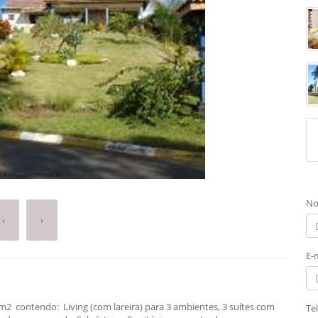
No
‹
›
E-
m2 contendo: Living (com lareira) para 3 ambientes, 3 suítes com
Te