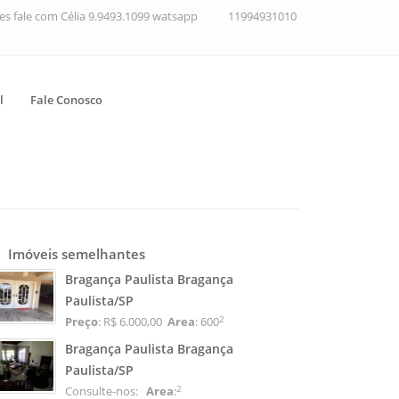
ções fale com Célia 9.9493.1099 watsapp
11994931010
l
Fale Conosco
Imóveis semelhantes
Bragança Paulista Bragança
Paulista/SP
2
Preço
: R$ 6.000,00
Area
: 600
Bragança Paulista Bragança
Paulista/SP
2
Consulte-nos:
Area
: