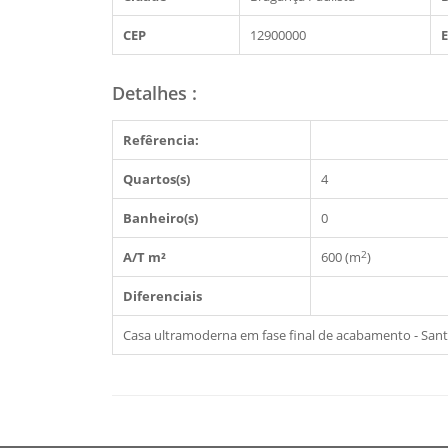
CEP
12900000
Detalhes
:
Refêrencia:
Quartos(s)
4
Banheiro(s)
0
2
A/T m²
600 (m
)
Diferenciais
Casa ultramoderna em fase final de acabamento - Santa