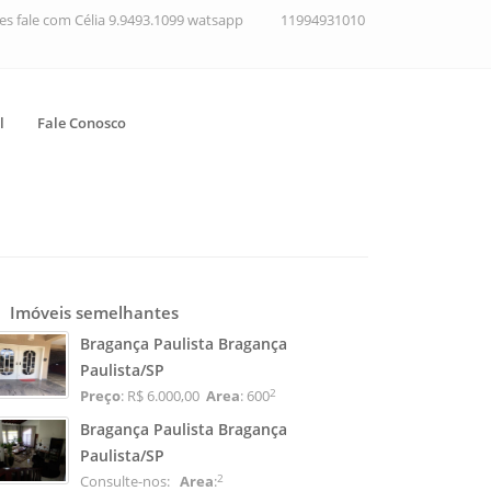
ções fale com Célia 9.9493.1099 watsapp
11994931010
l
Fale Conosco
Imóveis semelhantes
Bragança Paulista Bragança
Paulista/SP
2
Preço
: R$ 6.000,00
Area
: 600
Bragança Paulista Bragança
Paulista/SP
2
Consulte-nos:
Area
: