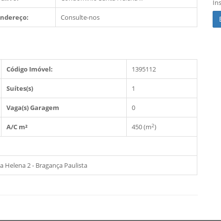
In
Endereço:
Consulte-nos
Código Imóvel:
1395112
Suítes(s)
1
Vaga(s) Garagem
0
2
A/C m²
450 (m
)
 Helena 2 - Bragança Paulista