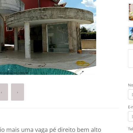
No
‹
›
E-
io mais uma vaga pé direito bem alto
Te