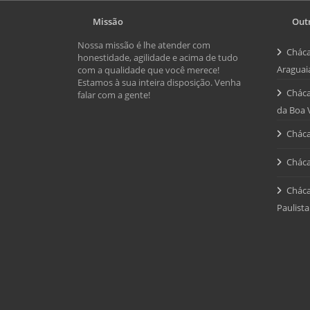
Missão
Outr
Nossa missão é lhe atender com
Cháca
honestidade, agilidade e acima de tudo
Araguai
com a qualidade que você merece!
Estamos à sua inteira disposição. Venha
Cháca
falar com a gente!
da Boa 
Cháca
Cháca
Cháca
Paulista