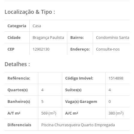
Localização & Tipo
:
Categoria
Casa
Cidade
Bragança Paulista
Bairro:
Condomínio Santa He
CEP
12902130
Endereço:
Consulte-nos
Detalhes
:
Refêrencia:
Código Imóvel:
1514898
Quartos(s)
4
Suítes(s)
4
Banheiro(s)
5
Vaga(s) Garagem
0
2
2
A/T m²
569 (m
)
A/C m²
380 (m
)
Diferenciais
Piscina
Churrasqueira
Quarto Empregada