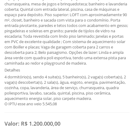
churrasqueira, mesa de jogos e brinquedoteca; banheiro e lavanderia
coberta; Quintal com entrada lateral, piscina, casa de máquinas e
espaço para depósito. Piso superior: LOFT com aproximadamente 90
m², closet, banheiro e sacada com vista para o condomínio. Porta
entrada pivotante, paredes e tetos todos com acabamento em gesso;
pingadeiras e soleiras em granito; parede de tijolos de vidro na
escadaria; Toda revestida com lindo piso laminado; Janelas e portas
em PVC de excelente qualidade ; Com sistema de aquecimento solar
com Boiller e placas; Vaga de garagem coberta para 2 carros e
descoberta para 2; Belo paisagismo. Opções de lazer: Linda e ampla
área verde com quadra poli esportiva, tendo uma extensa pista para
caminhada ao redor e playground de madeira.
Detalhes
4 dormitório(s), sendo 4 suite(s), 5 banheiro(s), 2 vaga(s) coberta(s), 2
vaga(s) descoberta(s), 2 sala(s), água, esgoto, energia, pavimentação,
cozinha, copa, lavanderia, área de serviço, churrasqueira, quadra
poliesportiva, lavabo, sacada, quintal, piscina, piso cerâmica,
aquecimento energia solar, piso carpete madeira.
O IPTU esse ano veio 5.545,08
Valor:
R$ 1.200.000,00