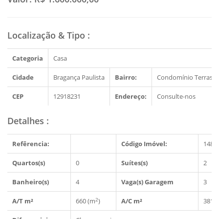
Localização & Tipo
:
Categoria
Casa
Cidade
Bragança Paulista
Bairro:
Condomínio Terras d
CEP
12918231
Endereço:
Consulte-nos
Detalhes
:
Refêrencia:
Código Imóvel:
1483
Quartos(s)
0
Suítes(s)
2
Banheiro(s)
4
Vaga(s) Garagem
3
2
A/T m²
660 (m
)
A/C m²
381 