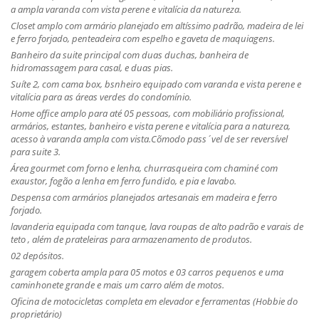
a ampla varanda com vista perene e vitalícia da natureza.
Closet amplo com armário planejado em altíssimo padrão, madeira de lei
e ferro forjado, penteadeira com espelho e gaveta de maquiagens.
Banheiro da suite principal com duas duchas, banheira de
hidromassagem para casal, e duas pias.
Suíte 2, com cama box, bsnheiro equipado com varanda e vista perene e
vitalícia para as áreas verdes do condomínio.
Home office amplo para até 05 pessoas, com mobiliário profissional,
armários, estantes, banheiro e vista perene e vitalícia para a natureza,
acesso à varanda ampla com vista.Cõmodo pass´vel de ser reversível
para suite 3.
Área gourmet com forno e lenha, churrasqueira com chaminé com
exaustor, fogão a lenha em ferro fundido, e pia e lavabo.
Despensa com armários planejados artesanais em madeira e ferro
forjado.
lavanderia equipada com tanque, lava roupas de alto padrão e varais de
teto , além de prateleiras para armazenamento de produtos.
02 depósitos.
garagem coberta ampla para 05 motos e 03 carros pequenos e uma
caminhonete grande e mais um carro além de motos.
Oficina de motocicletas completa em elevador e ferramentas (Hobbie do
proprietário)