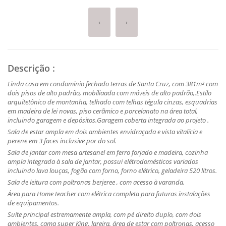
‹
›
Descrição
:
Linda casa em condominio fechado terras de Santa Cruz, com 381m² com
dois pisos de alto padrão, mobíliaada com móveis de alto padrão,.Estilo
arquitetônico de montanha, telhado com telhas tégula cinzas, esquadrias
em madeira de lei novas, piso cerãmico e porcelanato na área total,
incluindo garagem e depósitos.Garagem coberta integrada ao projeto .
Sala de estar ampla em dois ambientes envidraçada e vista vitalícia e
perene em 3 faces inclusive por do sol.
Sala de jantar com mesa artesanel em ferro forjado e madeira, cozinha
ampla integrada à sala de jantar, possui elétrodomésticos variados
incluindo lava louças, fogão com forno, forno elétrico, geladeira 520 litros.
Sala de leitura com poltronas berjeree , com acesso à varanda.
Área para Home teacher com elétrica completa para futuras instalações
de equipamentos.
Suíte principal estremamente ampla, com pé direito duplo, com dois
ambientes, cama super King, lareira, área de estar com poltronas, acesso