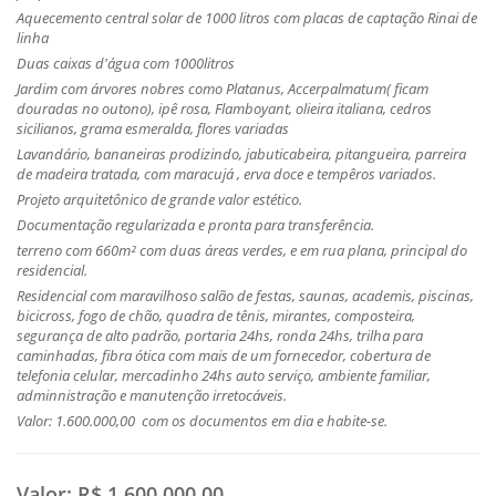
Aquecemento central solar de 1000 litros com placas de captação Rinai de
linha
Duas caixas d'água com 1000litros
Jardim com árvores nobres como Platanus, Accerpalmatum( ficam
douradas no outono), ipê rosa, Flamboyant, olieira italiana, cedros
sicilianos, grama esmeralda, flores variadas
Lavandário, bananeiras prodizindo, jabuticabeira, pitangueira, parreira
de madeira tratada, com maracujá , erva doce e tempêros variados.
Projeto arquitetônico de grande valor estético.
Documentação regularizada e pronta para transferência.
terreno com 660m² com duas áreas verdes, e em rua plana, principal do
residencial.
Residencial com maravilhoso salão de festas, saunas, academis, piscinas,
bicicross, fogo de chão, quadra de tênis, mirantes, composteira,
segurança de alto padrão, portaria 24hs, ronda 24hs, trilha para
caminhadas, fibra ótica com mais de um fornecedor, cobertura de
telefonia celular, mercadinho 24hs auto serviço, ambiente familiar,
adminnistração e manutenção irretocáveis.
Valor: 1.600.000,00 com os documentos em dia e habite-se.
Valor:
R$ 1.600.000,00