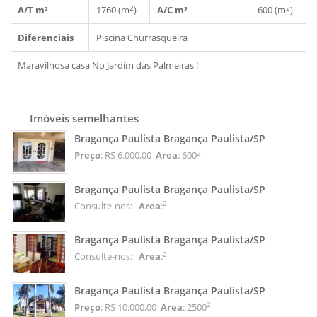
2
2
A/T m²
1760 (m
)
A/C m²
600 (m
)
Diferenciais
Piscina
Churrasqueira
Maravilhosa casa No Jardim das Palmeiras !
Imóveis semelhantes
Bragança Paulista Bragança Paulista/SP
2
Preço
: R$ 6.000,00
Area
: 600
Bragança Paulista Bragança Paulista/SP
2
Consulte-nos:
Area
:
Bragança Paulista Bragança Paulista/SP
2
Consulte-nos:
Area
:
Bragança Paulista Bragança Paulista/SP
2
Preço
: R$ 10.000,00
Area
: 2500