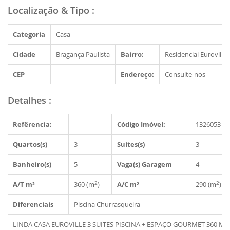
Localização & Tipo
:
Categoria
Casa
Cidade
Bragança Paulista
Bairro:
Residencial Euroville
CEP
Endereço:
Consulte-nos
Detalhes
:
Refêrencia:
Código Imóvel:
1326053
Quartos(s)
3
Suítes(s)
3
Banheiro(s)
5
Vaga(s) Garagem
4
2
2
A/T m²
360 (m
)
A/C m²
290 (m
)
Diferenciais
Piscina
Churrasqueira
LINDA CASA EUROVILLE 3 SUITES PISCINA + ESPAÇO GOURMET 360 M2