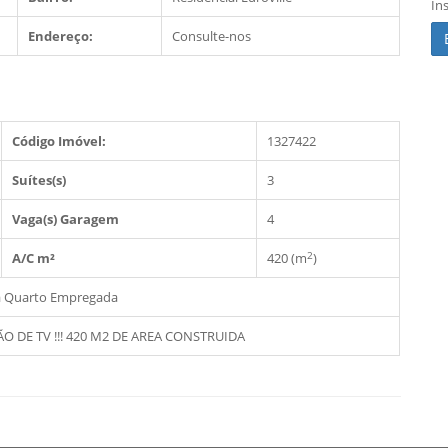
In
Endereço:
Consulte-nos
Código Imóvel:
1327422
Suítes(s)
3
Vaga(s) Garagem
4
2
A/C m²
420 (m
)
a
Quarto Empregada
O DE TV !!! 420 M2 DE AREA CONSTRUIDA