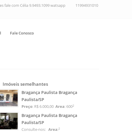
ções fale com Célia 9.9493.1099 watsapp
11994931010
l
Fale Conosco
Imóveis semelhantes
Bragança Paulista Bragança
Paulista/SP
2
Preço
: R$ 6.000,00
Area
: 600
Bragança Paulista Bragança
Paulista/SP
2
Consulte-nos:
Area
: