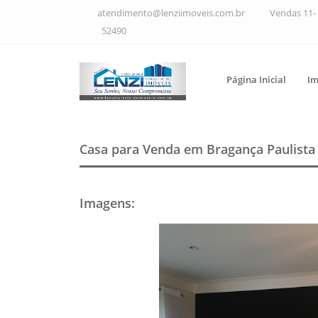
atendimento@lenziimoveis.com.br
Vendas 11- 
52490
Página Inicial
Im
Casa para Venda em Bragança Paulist
Imagens
: