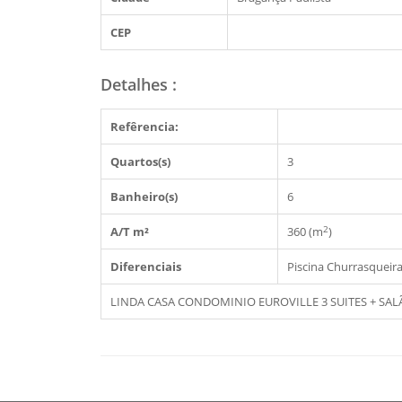
CEP
Detalhes
:
Refêrencia:
Quartos(s)
3
Banheiro(s)
6
2
A/T m²
360 (m
)
Diferenciais
Piscina
Churrasqueir
LINDA CASA CONDOMINIO EUROVILLE 3 SUITES + SALÃ