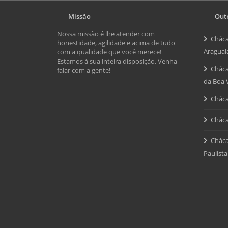
Missão
Outr
Nossa missão é lhe atender com
Cháca
honestidade, agilidade e acima de tudo
Araguai
com a qualidade que você merece!
Estamos à sua inteira disposição. Venha
Cháca
falar com a gente!
da Boa 
Cháca
Cháca
Cháca
Paulista