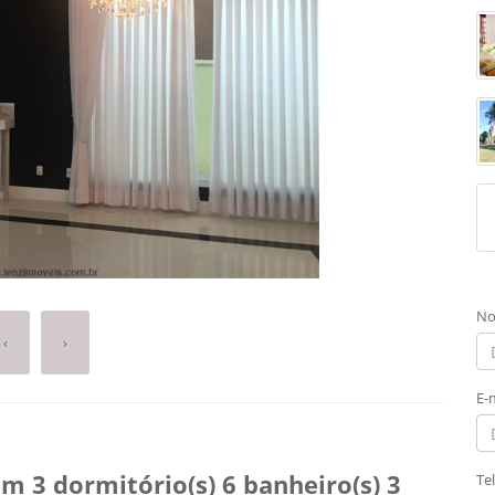
No
‹
›
E-
 3 dormitório(s) 6 banheiro(s) 3
Te