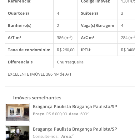
Refêrencia:
Código Imóvel:
1301475
Quartos(s)
4
Suítes(s)
3
Banheiro(s)
2
Vaga(s) Garagem
4
2
2
A/T m²
386 (m
)
A/C m²
284 (m
)
Taxa de condominio:
R$ 260,00
IPTU:
R$ 3408,0
Diferenciais
Churrasqueira
EXCELENTE IMÓVEL 386 m² de A/T
Imóveis semelhantes
Bragança Paulista Bragança Paulista/SP
2
Preço
: R$ 6.000,00
Area
: 600
Bragança Paulista Bragança Paulista/SP
2
Consulte-nos:
Area
: