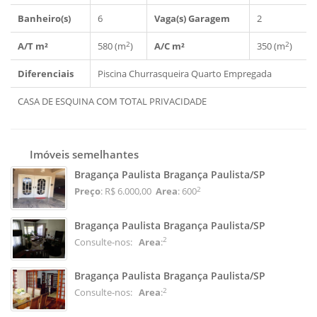
Banheiro(s)
6
Vaga(s) Garagem
2
2
2
A/T m²
580 (m
)
A/C m²
350 (m
)
Diferenciais
Piscina
Churrasqueira
Quarto Empregada
CASA DE ESQUINA COM TOTAL PRIVACIDADE
Imóveis semelhantes
Bragança Paulista Bragança Paulista/SP
2
Preço
: R$ 6.000,00
Area
: 600
Bragança Paulista Bragança Paulista/SP
2
Consulte-nos:
Area
:
Bragança Paulista Bragança Paulista/SP
2
Consulte-nos:
Area
: