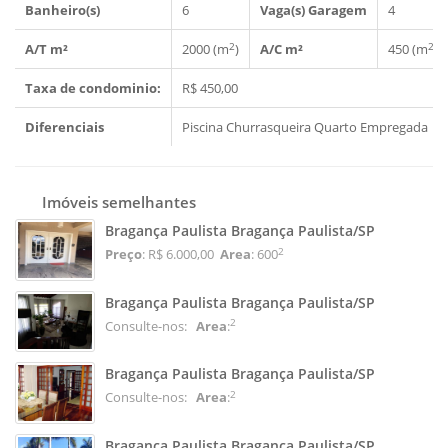
Banheiro(s)
6
Vaga(s) Garagem
4
2
2
A/T m²
2000 (m
)
A/C m²
450 (m
)
Taxa de condominio:
R$ 450,00
Diferenciais
Piscina
Churrasqueira
Quarto Empregada
Imóveis semelhantes
Bragança Paulista Bragança Paulista/SP
2
Preço
: R$ 6.000,00
Area
: 600
Bragança Paulista Bragança Paulista/SP
2
Consulte-nos:
Area
:
Bragança Paulista Bragança Paulista/SP
2
Consulte-nos:
Area
:
Bragança Paulista Bragança Paulista/SP