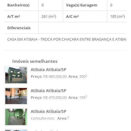
Banheiro(s)
0
Vaga(s) Garagem
0
2
2
A/T m²
261 (m
)
A/C m²
185 (m
)
Diferenciais
CASA EM ATIBAIA - TROCA POR CHACARA ENTRE BRAGANÇA E ATIBAIA
Imóveis semelhantes
Atibaia Atibaia/SP
2
Preço
: R$ 480.000,00
Area
: 300
Atibaia Atibaia/SP
2
Preço
: R$ 470.000,00
Area
: 195
Atibaia Atibaia/SP
2
Consulte-nos:
Area
: