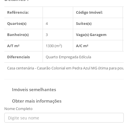
Refêrencia:
Código Imóvel:
1
Quartos(s)
4
Suítes(s)
1
Banheiro(s)
3
Vaga(s) Garagem
4
2
A/T m²
1330 (m
)
A/C m²
5
Diferenciais
Quarto Empregada
Edícula
Casa centenária - Casarão Colonial em Pedra Azul MG ótima para pousa
Imóveis semelhantes
Obter mais informações
Nome Completo