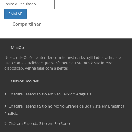
Insira o Resultado
ENVIAR
Compartilhar
Missão
Nossa missão é lhe atender com honestidade, agilidade e acima de
tudo com a qualidade que você merece! Estamos à sua inteira
disposição. Venha falar com a gente!
Outros imóveis
Chácara Fazenda Sítio em São Felix do Araguaia
Chácara Fazenda Sítio no Morro Grande da Boa Vista em Bragança
Paulista
Chácara Fazenda Sítio em Rio Sono