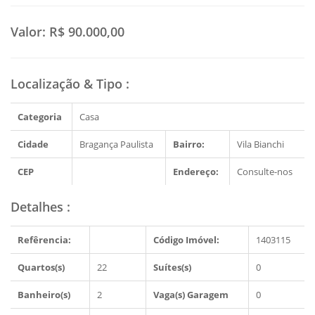
Valor:
R$ 90.000,00
Localização & Tipo
:
Categoria
Casa
Cidade
Bragança Paulista
Bairro:
Vila Bianchi
CEP
Endereço:
Consulte-nos
Detalhes
:
Refêrencia:
Código Imóvel:
1403115
Quartos(s)
22
Suítes(s)
0
Banheiro(s)
2
Vaga(s) Garagem
0