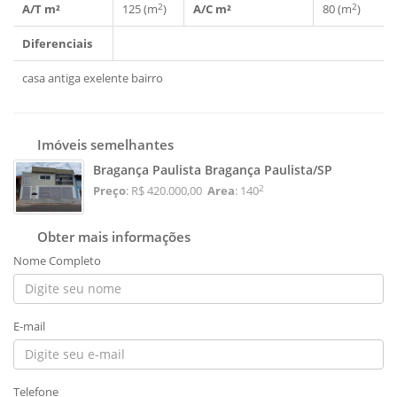
2
2
A/T m²
125 (m
)
A/C m²
80 (m
)
Diferenciais
casa antiga exelente bairro
Imóveis semelhantes
Bragança Paulista Bragança Paulista/SP
2
Preço
: R$ 420.000,00
Area
: 140
Obter mais informações
Nome Completo
E-mail
Telefone