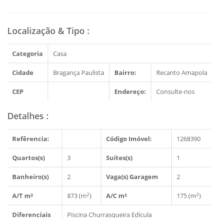
Localização & Tipo
:
Categoria
Casa
Cidade
Bragança Paulista
Bairro:
Recanto Amapola
CEP
Endereço:
Consulte-nos
Detalhes
:
Refêrencia:
Código Imóvel:
1268390
Quartos(s)
3
Suítes(s)
1
Banheiro(s)
2
Vaga(s) Garagem
2
2
2
A/T m²
873 (m
)
A/C m²
175 (m
)
Diferenciais
Piscina
Churrasqueira
Edícula