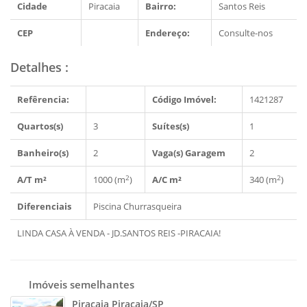
Cidade
Piracaia
Bairro:
Santos Reis
CEP
Endereço:
Consulte-nos
Detalhes
:
Refêrencia:
Código Imóvel:
1421287
Quartos(s)
3
Suítes(s)
1
Banheiro(s)
2
Vaga(s) Garagem
2
2
2
A/T m²
1000 (m
)
A/C m²
340 (m
)
Diferenciais
Piscina
Churrasqueira
LINDA CASA À VENDA - JD.SANTOS REIS -PIRACAIA!
Imóveis semelhantes
Piracaia Piracaia/SP