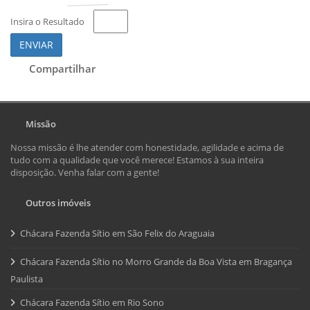
Insira o Resultado
ENVIAR
Compartilhar
Missão
Nossa missão é lhe atender com honestidade, agilidade e acima de
tudo com a qualidade que você merece! Estamos à sua inteira
disposição. Venha falar com a gente!
Outros imóveis
Chácara Fazenda Sítio em São Felix do Araguaia
Chácara Fazenda Sítio no Morro Grande da Boa Vista em Bragança
Paulista
Chácara Fazenda Sítio em Rio Sono