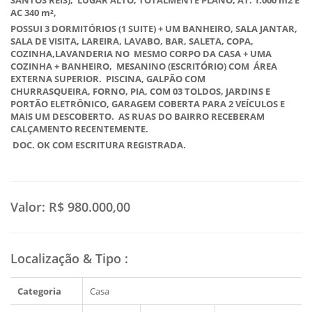
SANTOS REIS), LUGAR ALTO, TOTALMENTE PLANO, AT. 1.000 m2 E
AC 340 m²,
POSSUI 3 DORMITÓRIOS (1 SUITE) + UM BANHEIRO, SALA JANTAR,
SALA DE VISITA, LAREIRA, LAVABO, BAR, SALETA, COPA,
COZINHA,LAVANDERIA NO MESMO CORPO DA CASA + UMA
COZINHA + BANHEIRO, MESANINO (ESCRITÓRIO) COM ÁREA
EXTERNA SUPERIOR. PISCINA, GALPÃO COM
CHURRASQUEIRA, FORNO, PIA, COM 03 TOLDOS, JARDINS E
PORTÃO ELETRÔNICO, GARAGEM COBERTA PARA 2 VEÍCULOS E
MAIS UM DESCOBERTO. AS RUAS DO BAIRRO RECEBERAM
CALÇAMENTO RECENTEMENTE.
DOC. OK COM ESCRITURA REGISTRADA.
Valor:
R$ 980.000,00
Localização & Tipo
:
Categoria
Casa