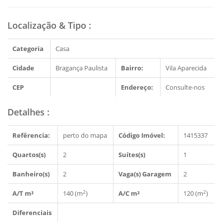
Localização & Tipo
:
Categoria
Casa
Cidade
Bragança Paulista
Bairro:
Vila Aparecida
CEP
Endereço:
Consulte-nos
Detalhes
:
Refêrencia:
perto do mapa
Código Imóvel:
1415337
Quartos(s)
2
Suítes(s)
1
Banheiro(s)
2
Vaga(s) Garagem
2
2
2
A/T m²
140 (m
)
A/C m²
120 (m
)
Diferenciais