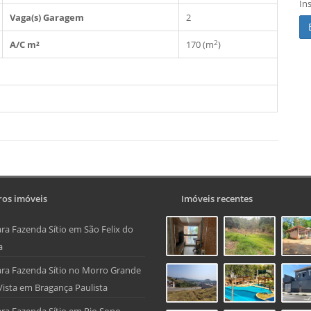
In
Vaga(s) Garagem
2
2
A/C m²
170 (m
)
os imóveis
Imóveis recentes
ra Fazenda Sítio em São Felix do
a
ra Fazenda Sítio no Morro Grande
Vista em Bragança Paulista