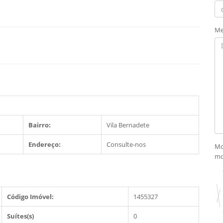
Me
Bairro:
Vila Bernadete
Endereço:
Consulte-nos
Mo
mo
Código Imóvel:
1455327
Suítes(s)
0