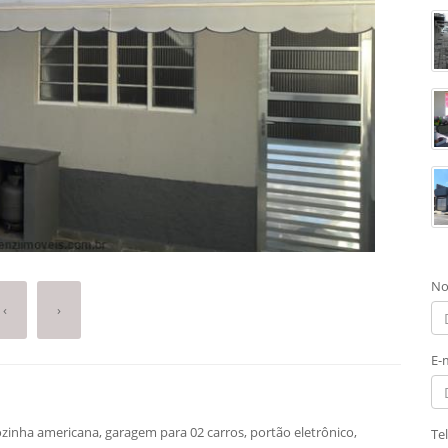
No
‹
›
E-
ozinha americana, garagem para 02 carros, portão eletrônico,
Te