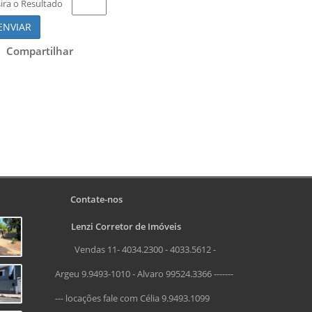
sira o Resultado
ENVIAR
Compartilhar
Contate-nos
Lenzi Corretor de Imóveis
Vendas 11- 4034.2300 - 4033.5612 -
Argeu 9.9493-1010 - Alvaro 99524.3366 -------
--- locações fale com Célia 9.9493.1099