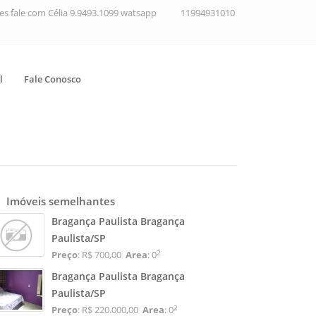
ções fale com Célia 9.9493.1099 watsapp
11994931010
l
Fale Conosco
Imóveis semelhantes
Bragança Paulista Bragança
Paulista/SP
2
Preço
: R$ 700,00
Area
: 0
Bragança Paulista Bragança
Paulista/SP
2
Preço
: R$ 220.000,00
Area
: 0