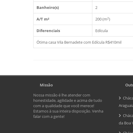
Banheiro(s)
2
2
A/T m²
200 (m
)
Diferenciais
Edícula
Ótima casa Vila Bernadete com Edícula R$410mil
Missão
Outr
Nossa missão é lhe atender com
Cháca
honestidade, agilidade e acima de tudo
Araguai
com a qualidade que você merece!
Estamos à sua inteira disposição. Venha
Cháca
falar com a gente!
da Boa 