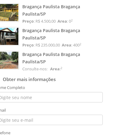
Bragança Paulista Bragança
Paulista/SP
2
Preço
: R$ 4.500,00
Area
: 0
Bragança Paulista Bragança
Paulista/SP
2
Preço
: R$ 235.000,00
Area
: 400
Bragança Paulista Bragança
Paulista/SP
2
Consulte-nos:
Area
:
Obter mais informações
me Completo
mail
lefone