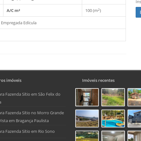
In
2
A/C m²
100 (m
)
 Empregada
Edícula
os imóveis
Imóveis recentes
ra Fazenda Sítio em São Felix do
a
ra Fazenda Sítio no Morro Grande
Vista em Bragança Paulista
ra Fazenda Sítio em Rio Sono