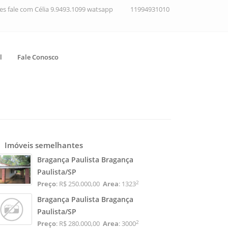
ções fale com Célia 9.9493.1099 watsapp
11994931010
l
Fale Conosco
Imóveis semelhantes
Bragança Paulista Bragança
Paulista/SP
2
Preço
: R$ 250.000,00
Area
: 1323
Bragança Paulista Bragança
Paulista/SP
2
Preço
: R$ 280.000,00
Area
: 3000