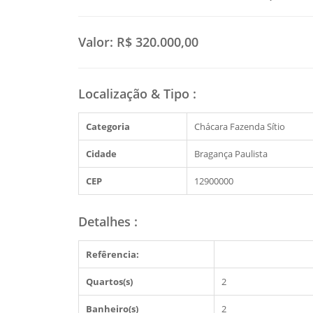
Valor:
R$ 320.000,00
Localização & Tipo
:
Categoria
Chácara Fazenda Sítio
Cidade
Bragança Paulista
CEP
12900000
Detalhes
:
Refêrencia:
Quartos(s)
2
Banheiro(s)
2