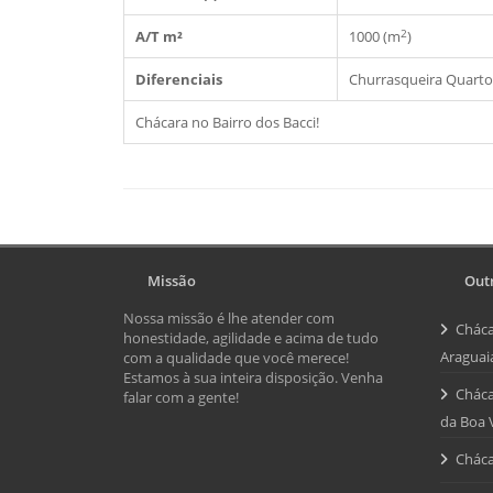
2
A/T m²
1000 (m
)
Diferenciais
Churrasqueira
Quarto
Chácara no Bairro dos Bacci!
Missão
Outr
Nossa missão é lhe atender com
Cháca
honestidade, agilidade e acima de tudo
Araguai
com a qualidade que você merece!
Estamos à sua inteira disposição. Venha
Cháca
falar com a gente!
da Boa 
Cháca