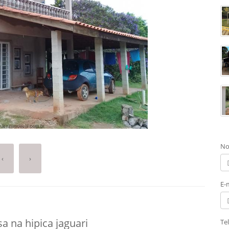
No
‹
›
E-
a na hipica jaguari
Te