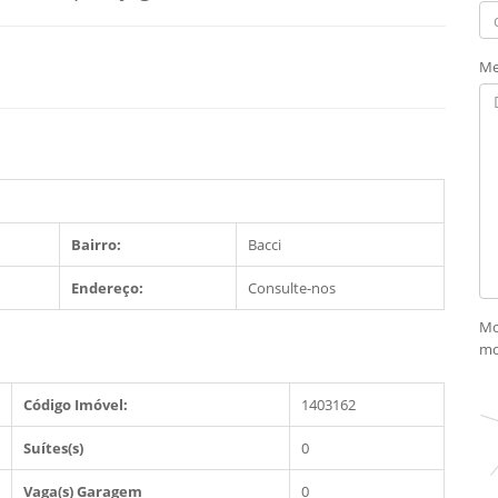
Me
Bairro:
Bacci
Endereço:
Consulte-nos
Mo
mo
Código Imóvel:
1403162
Suítes(s)
0
Vaga(s) Garagem
0