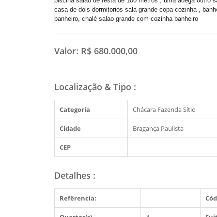
piscina salao de festa de 100 metros , uma adega outro 
casa de dois dormitorios sala grande copa cozinha , banh
banheiro, chalé salao grande com cozinha banheiro
Valor:
R$ 680.000,00
Localização & Tipo
:
Categoria
Chácara Fazenda Sítio
Cidade
Bragança Paulista
CEP
Detalhes
:
Refêrencia:
Cód