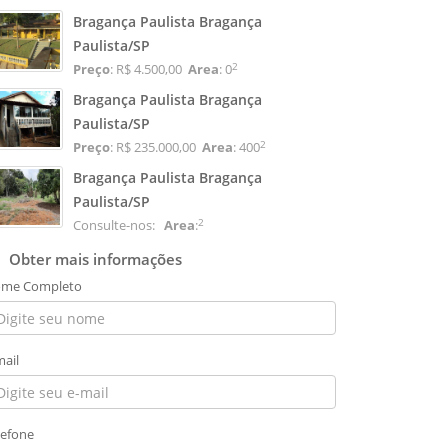
Bragança Paulista Bragança
Paulista/SP
2
Preço
: R$ 4.500,00
Area
: 0
Bragança Paulista Bragança
Paulista/SP
2
Preço
: R$ 235.000,00
Area
: 400
Bragança Paulista Bragança
Paulista/SP
2
Consulte-nos:
Area
:
Obter mais informações
me Completo
mail
lefone