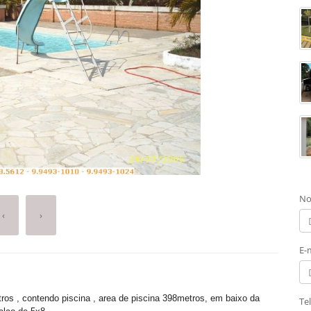
No
‹
›
E-
tros , contendo piscina , area de piscina 398metros, em baixo da
Te