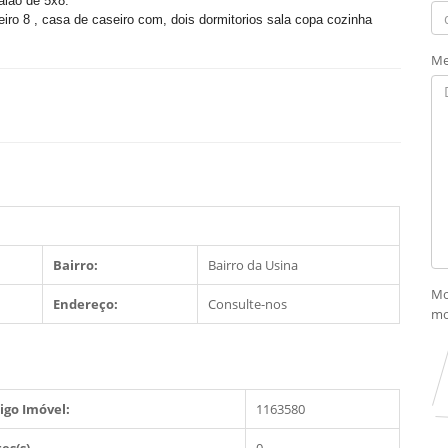
salao de 5x8.
eiro 8 , casa de caseiro com, dois dormitorios sala copa cozinha
Me
Bairro:
Bairro da Usina
Mo
Endereço:
Consulte-nos
mo
igo Imóvel:
1163580