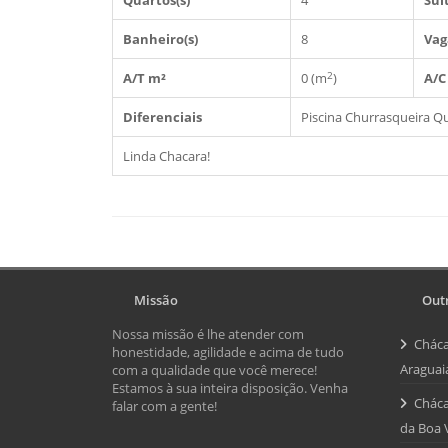
Quartos(s)
4
Suít
Banheiro(s)
8
Vag
2
A/T m²
0 (m
)
A/C
Diferenciais
Piscina
Churrasqueira
Qu
Linda Chacara!
Missão
Outr
Nossa missão é lhe atender com
Cháca
honestidade, agilidade e acima de tudo
Araguai
com a qualidade que você merece!
Estamos à sua inteira disposição. Venha
Cháca
falar com a gente!
da Boa 