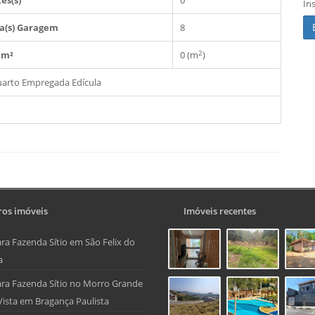
es(s)
0
In
a(s) Garagem
8
2
 m²
0 (m
)
arto Empregada
Edícula
os imóveis
Imóveis recentes
ra Fazenda Sítio em São Felix do
a
ra Fazenda Sítio no Morro Grande
Vista em Bragança Paulista