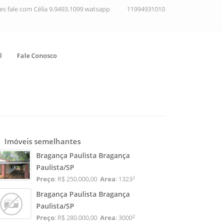
ções fale com Célia 9.9493.1099 watsapp
11994931010
l
Fale Conosco
Imóveis semelhantes
Bragança Paulista Bragança
Paulista/SP
2
Preço
: R$ 250.000,00
Area
: 1323
Bragança Paulista Bragança
Paulista/SP
2
Preço
: R$ 280.000,00
Area
: 3000