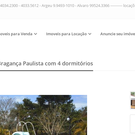
4034.2300 - 4033.5612 - Argeu 9.9493-1010 - Alvaro 99524.3366 ---------- loca
oveis para Venda
Imoveis para Locação
Anuncie seu imóve
Bragança Paulista
com 4 dormitórios