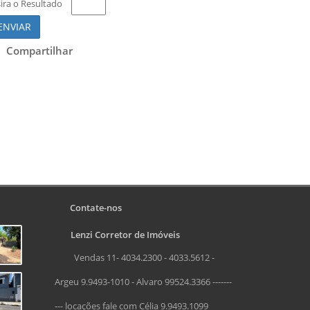
sira o Resultado
ENVIAR
Compartilhar
Contate-nos
Lenzi Corretor de Imóveis
Vendas 11- 4034.2300 - 4033.5612 -
Argeu 9.9493-1010 - Alvaro 99524.3366 -------
--- locações fale com Célia 9.9493.1099