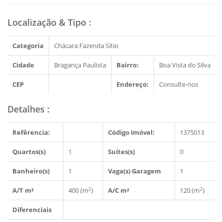
Localização & Tipo
:
Categoria
Chácara Fazenda Sítio
Cidade
Bragança Paulista
Bairro:
Boa Vista do Silva
CEP
Endereço:
Consulte-nos
Detalhes
:
Refêrencia:
Código Imóvel:
1375013
Quartos(s)
1
Suítes(s)
0
Banheiro(s)
1
Vaga(s) Garagem
1
2
2
A/T m²
400 (m
)
A/C m²
120 (m
)
Diferenciais