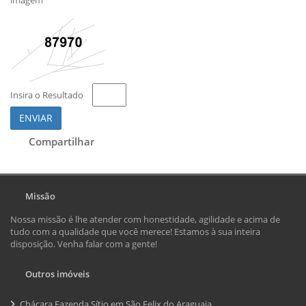
Insira o Resultado
ENVIAR
Compartilhar
Missão
Nossa missão é lhe atender com honestidade, agilidade e acima de
tudo com a qualidade que você merece! Estamos à sua inteira
disposição. Venha falar com a gente!
Outros imóveis
Chácara Fazenda Sítio em São Felix do Araguaia