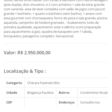
suítes, sendo uma master com closet e banheiro com hidromassagem
(pias duplas, dois chuveiros, e 2 com armários + sala de estar grande
com varanda. area de lazer completa com salão de jogos com jacuzzi
grande + banheiro, + quarto e banheiro (sem banho), + anexo com
área gourmet com churrasqueira, forno de pizza e sala grande, piscina
aquecida, campinho de futebol gramado, - Acabamento todo de
primeira qualidade, aquecimento solar e elétrico (com preparação
para aquecimento à gas). quadra de basquete com 1 tabela,
brinquedos, paisagismo completo. Sensacional.
Valor:
R$ 2.950.000,00
Localização & Tipo
:
Categoria
Chácara Fazenda Sítio
Cidade
Bragança Paulista
Bairro:
Condomínio Rosário 
CEP
Endereço:
Consulte-nos