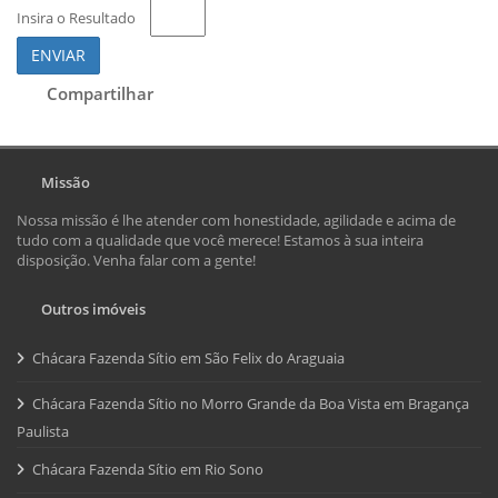
Insira o Resultado
ENVIAR
Compartilhar
Missão
Nossa missão é lhe atender com honestidade, agilidade e acima de
tudo com a qualidade que você merece! Estamos à sua inteira
disposição. Venha falar com a gente!
Outros imóveis
Chácara Fazenda Sítio em São Felix do Araguaia
Chácara Fazenda Sítio no Morro Grande da Boa Vista em Bragança
Paulista
Chácara Fazenda Sítio em Rio Sono