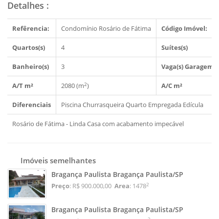
Detalhes
:
Refêrencia:
Condomínio Rosário de Fátima
Código Imóvel:
Quartos(s)
4
Suítes(s)
Banheiro(s)
3
Vaga(s) Garagem
2
A/T m²
2080 (m
)
A/C m²
Diferenciais
Piscina
Churrasqueira
Quarto Empregada
Edícula
Rosário de Fátima - Linda Casa com acabamento impecável
Imóveis semelhantes
Bragança Paulista Bragança Paulista/SP
2
Preço
: R$ 900.000,00
Area
: 1478
Bragança Paulista Bragança Paulista/SP