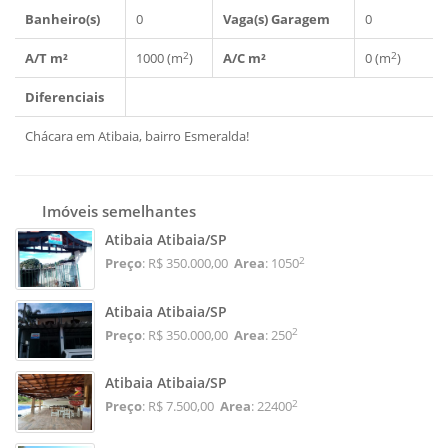
Banheiro(s)
0
Vaga(s) Garagem
0
2
2
A/T m²
1000 (m
)
A/C m²
0 (m
)
Diferenciais
Chácara em Atibaia, bairro Esmeralda!
Imóveis semelhantes
Atibaia Atibaia/SP
2
Preço
: R$ 350.000,00
Area
: 1050
Atibaia Atibaia/SP
2
Preço
: R$ 350.000,00
Area
: 250
Atibaia Atibaia/SP
2
Preço
: R$ 7.500,00
Area
: 22400