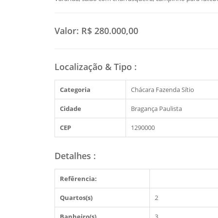
Valor:
R$ 280.000,00
Localização & Tipo
:
Categoria
Chácara Fazenda Sítio
Cidade
Bragança Paulista
CEP
1290000
Detalhes
:
Refêrencia:
Quartos(s)
2
Banheiro(s)
3