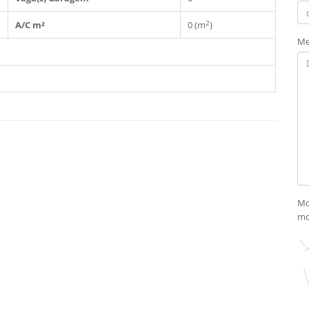
2
A/C m²
0 (m
)
Me
Mo
mo