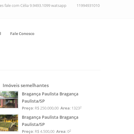
ções fale com Célia 9.9493.1099 watsapp
11994931010
l
Fale Conosco
Imóveis semelhantes
Bragança Paulista Bragança
Paulista/SP
2
Preço
: R$ 250.000,00
Area
: 1323
Bragança Paulista Bragança
Paulista/SP
2
Preço
: R$ 4.500,00
Area
: 0