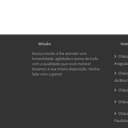
Missão
Outr
Nossa missão é lhe atender com
Cháca
honestidade, agilidade e acima de tudo
Araguai
com a qualidade que você merece!
Estamos à sua inteira disposição. Venha
Cháca
falar com a gente!
da Boa 
Cháca
Cháca
Cháca
Paulista