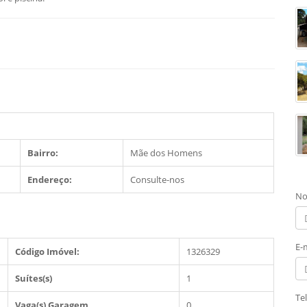
Bairro:
Mãe dos Homens
Endereço:
Consulte-nos
No
E-
Código Imóvel:
1326329
Suítes(s)
1
Te
Vaga(s) Garagem
0