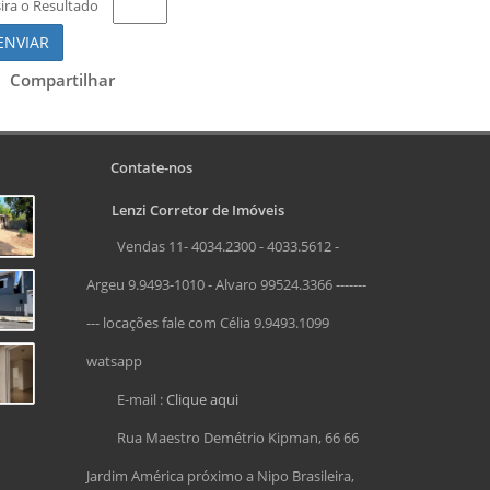
sira o Resultado
ENVIAR
Compartilhar
Contate-nos
Lenzi Corretor de Imóveis
Vendas 11- 4034.2300 - 4033.5612 -
Argeu 9.9493-1010 - Alvaro 99524.3366 -------
--- locações fale com Célia 9.9493.1099
watsapp
E-mail :
Clique aqui
Rua Maestro Demétrio Kipman, 66 66
Jardim América próximo a Nipo Brasileira,