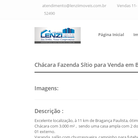
atendimento@lenziimoveis.com.br
Vendas 11- 
52490
Página Inicial
Im
Chácara Fazenda Sítio para Venda em 
Imagens
:
Descrição
:
Excelente localização, à 11 km de Bragança Paulista, ótim
Chácara com 3.000 m² , sendo uma casa ampla com 2 dormi
01 externo.
Varanda, salão com churrasqueira, campinho para futebol