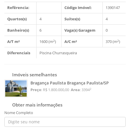
Refêrencia:
Código Imóvel:
1390147
Quartos(s)
4
Suítes(s)
4
Banheiro(s)
6
Vaga(s) Garagem
0
2
2
A/T m²
1600 (m
)
A/C m²
370 (m
)
Diferenciais
Piscina
Churrasqueira
Imóveis semelhantes
Bragança Paulista Bragança Paulista/SP
2
Preço
: R$ 1.800.000,00
Area
: 3394
Obter mais informações
Nome Completo