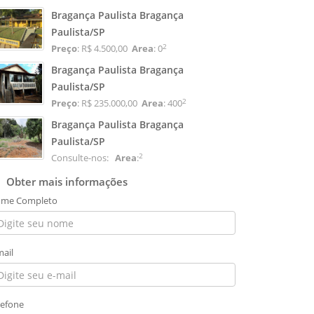
Bragança Paulista Bragança
Paulista/SP
2
Preço
: R$ 4.500,00
Area
: 0
Bragança Paulista Bragança
Paulista/SP
2
Preço
: R$ 235.000,00
Area
: 400
Bragança Paulista Bragança
Paulista/SP
2
Consulte-nos:
Area
:
Obter mais informações
me Completo
mail
lefone