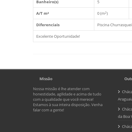
Banheiro(s)
5
2
A/T m²
0 (m
)
Diferenciais
Piscina
Churrasquei
Excelente Oportunidade!
Missão
Outr
Nossa missão é lhe atender com
Cháca
honestidade, agilidade e acima de tudo
Araguai
com a qualidade que você merece!
Estamos à sua inteira disposição. Venha
Cháca
falar com a gente!
da Boa 
Cháca