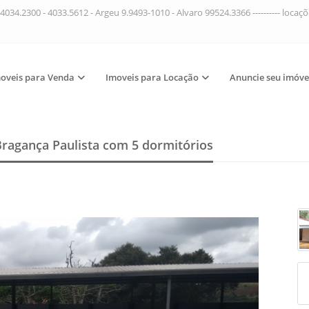
4034.2300 - 4033.5612 - Argeu 9.9493-1010 - Alvaro 99524.3366 ---------- loca
oveis para Venda
Imoveis para Locação
Anuncie seu imóve
Bragança Paulista
com 5 dormitórios