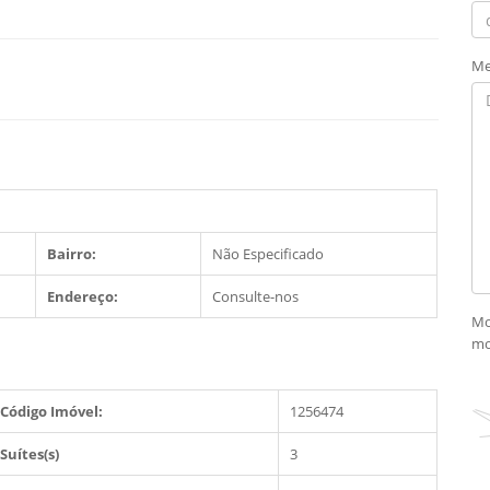
Me
Bairro:
Não Especificado
Endereço:
Consulte-nos
Mo
mo
Código Imóvel:
1256474
Suítes(s)
3