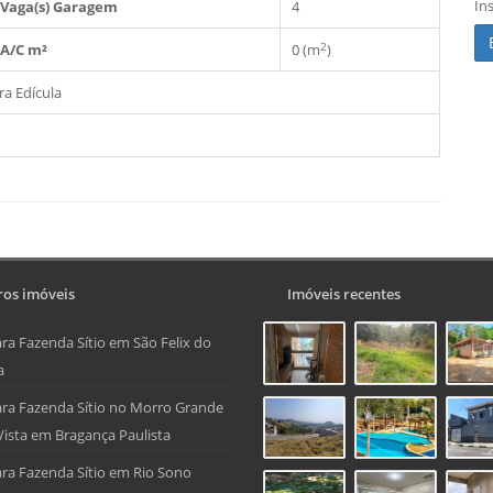
In
Vaga(s) Garagem
4
2
A/C m²
0 (m
)
ra
Edícula
os imóveis
Imóveis recentes
ra Fazenda Sítio em São Felix do
a
ra Fazenda Sítio no Morro Grande
Vista em Bragança Paulista
ra Fazenda Sítio em Rio Sono