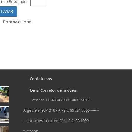
sira o Resultado
ENVIAR
Compartilhar
Contate-nos
Lenzi Corretor de Imóveis
Vendas 11- 4034.2300 - 4033.5612 -
Argeu 9.9493-1010 - Alvaro 99524.3366 -------
--- locações fale com Célia 9.9493.1099
watsapp