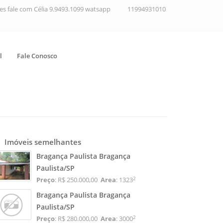
ções fale com Célia 9.9493.1099 watsapp
11994931010
l
Fale Conosco
Imóveis semelhantes
Bragança Paulista Bragança
Paulista/SP
2
Preço
: R$ 250.000,00
Area
: 1323
Bragança Paulista Bragança
Paulista/SP
2
Preço
: R$ 280.000,00
Area
: 3000