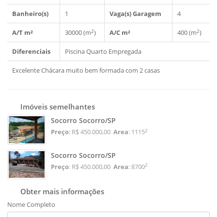
Banheiro(s)
1
Vaga(s) Garagem
4
2
2
A/T m²
30000 (m
)
A/C m²
400 (m
)
Diferenciais
Piscina
Quarto Empregada
Excelente Chácara muito bem formada com 2 casas
Imóveis semelhantes
Socorro Socorro/SP
2
Preço
: R$ 450.000,00
Area
: 1115
Socorro Socorro/SP
2
Preço
: R$ 450.000,00
Area
: 8700
Obter mais informações
Nome Completo