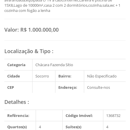
avarandada,equipada c/ TV a cabo,internet,Lareira e piscina de
15X8,Lago de 10000m²,casa 2 com 2 dormitórios,cozinha,sala,wc + 1
cozinha com fogão a lenha
Valor:
R$ 1.000.000,00
Localização & Tipo
:
Categoria
Chácara Fazenda Sítio
Cidade
Socorro
Bairro:
Não Especificado
CEP
Endereço:
Consulte-nos
Detalhes
:
Refêrencia:
Código Imóvel:
1368732
Quartos(s)
4
Suítes(s)
4