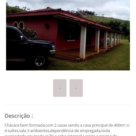
‹
›
Descrição
:
Chácara bem formada,com 2 casas sendo a casa principal de 400m² c/
4 suítes,sala 3 ambientes,dependência de empregada,toda