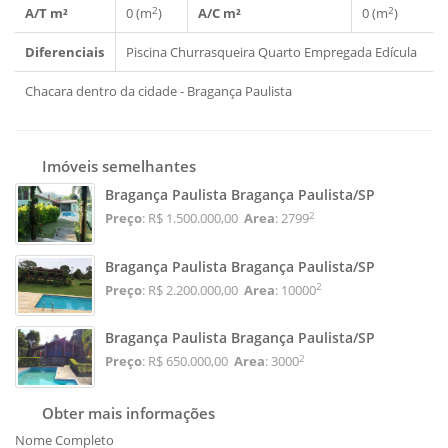
2
2
A/T m²
0 (m
)
A/C m²
0 (m
)
Diferenciais
Piscina
Churrasqueira
Quarto Empregada
Edícula
Chacara dentro da cidade - Bragança Paulista
Imóveis semelhantes
Bragança Paulista Bragança Paulista/SP
2
Preço
: R$ 1.500.000,00
Area
: 2799
Bragança Paulista Bragança Paulista/SP
2
Preço
: R$ 2.200.000,00
Area
: 10000
Bragança Paulista Bragança Paulista/SP
2
Preço
: R$ 650.000,00
Area
: 3000
Obter mais informações
Nome Completo