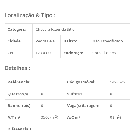
Localização & Tipo
:
Categoria
Chácara Fazenda Sítio
Cidade
Pedra Bela
Bairro:
Não Especificado
CEP
12990000
Endereço:
Consulte-nos
Detalhes
:
Refêrencia:
Código Imóvel:
1498525
Quartos(s)
0
Suítes(s)
0
Banheiro(s)
0
Vaga(s) Garagem
0
2
2
A/T m²
3500 (m
)
A/C m²
0 (m
)
Diferenciais