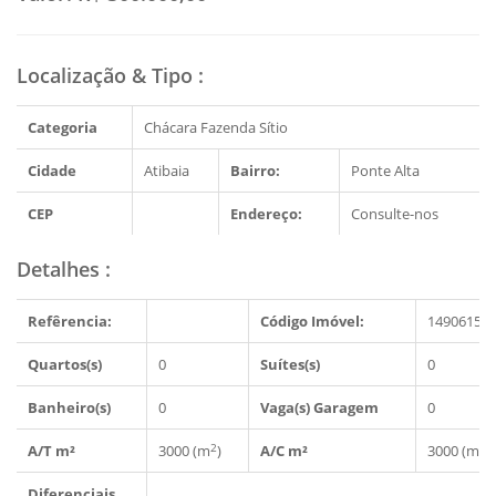
Localização & Tipo
:
Categoria
Chácara Fazenda Sítio
Cidade
Atibaia
Bairro:
Ponte Alta
CEP
Endereço:
Consulte-nos
Detalhes
:
Refêrencia:
Código Imóvel:
1490615
Quartos(s)
0
Suítes(s)
0
Banheiro(s)
0
Vaga(s) Garagem
0
2
2
A/T m²
3000 (m
)
A/C m²
3000 (m
)
Diferenciais