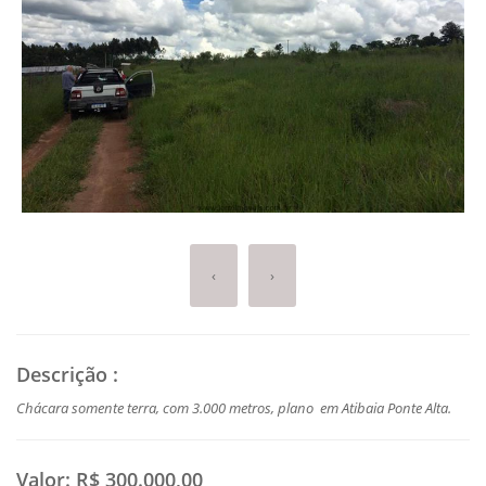
‹
›
Descrição
:
Chácara somente terra, com 3.000 metros, plano em Atibaia Ponte Alta.
Valor:
R$ 300.000,00