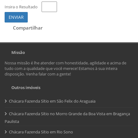
Insira o Resultado
ENVIAR
Compartilhar
Missão
Nossa missão é lhe atender com honestidade, agilidade e acima de
tudo com a qualidade que você merece! Estamos à sua inteira
disposição. Venha falar com a gente!
Outros imóveis
Chácara Fazenda Sítio em São Felix do Araguaia
Chácara Fazenda Sítio no Morro Grande da Boa Vista em Bragança
Paulista
Chácara Fazenda Sítio em Rio Sono