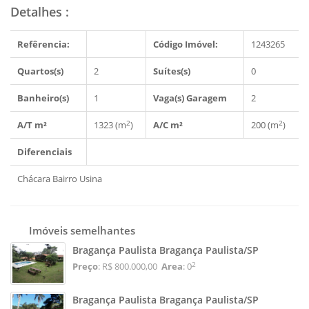
Detalhes
:
Refêrencia:
Código Imóvel:
1243265
Quartos(s)
2
Suítes(s)
0
Banheiro(s)
1
Vaga(s) Garagem
2
2
2
A/T m²
1323 (m
)
A/C m²
200 (m
)
Diferenciais
Chácara Bairro Usina
Imóveis semelhantes
Bragança Paulista Bragança Paulista/SP
2
Preço
: R$ 800.000,00
Area
: 0
Bragança Paulista Bragança Paulista/SP