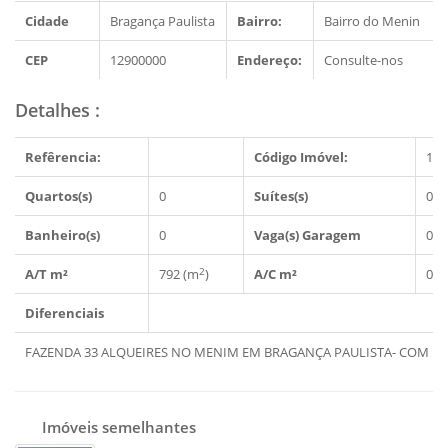
Cidade
Bragança Paulista
Bairro:
Bairro do Menin
CEP
12900000
Endereço:
Consulte-nos
Detalhes
:
Refêrencia:
Código Imóvel:
150
Quartos(s)
0
Suítes(s)
0
Banheiro(s)
0
Vaga(s) Garagem
0
2
A/T m²
792 (m
)
A/C m²
0 (
Diferenciais
FAZENDA 33 ALQUEIRES NO MENIM EM BRAGANÇA PAULISTA- COM E
Imóveis semelhantes