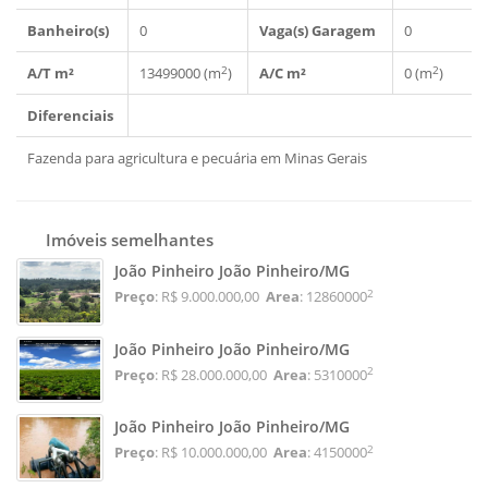
Banheiro(s)
0
Vaga(s) Garagem
0
2
2
A/T m²
13499000 (m
)
A/C m²
0 (m
)
Diferenciais
Fazenda para agricultura e pecuária em Minas Gerais
Imóveis semelhantes
João Pinheiro João Pinheiro/MG
2
Preço
: R$ 9.000.000,00
Area
: 12860000
João Pinheiro João Pinheiro/MG
2
Preço
: R$ 28.000.000,00
Area
: 5310000
João Pinheiro João Pinheiro/MG
2
Preço
: R$ 10.000.000,00
Area
: 4150000