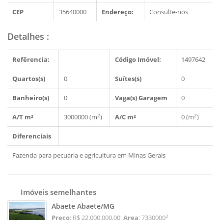
CEP
35640000
Endereço:
Consulte-nos
Detalhes
:
Refêrencia:
Código Imóvel:
1497642
Quartos(s)
0
Suítes(s)
0
Banheiro(s)
0
Vaga(s) Garagem
0
2
2
A/T m²
3000000 (m
)
A/C m²
0 (m
)
Diferenciais
Fazenda para pecuária e agricultura em Minas Gerais
Imóveis semelhantes
Abaete Abaete/MG
2
Preço
: R$ 22.000.000,00
Area
: 7330000