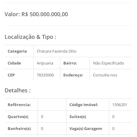
Valor:
R$ 500.000.000,00
Localização & Tipo
:
Categoria
Chácara Fazenda Sítio
Cidade
Aripuana
Bairro:
Não Especificado
CEP
78335000
Endereço:
Consulte-nos
Detalhes
:
Refêrencia:
Código Imóvel:
1506201
Quartos(s)
0
Suítes(s)
0
Banheiro(s)
0
Vaga(s) Garagem
0