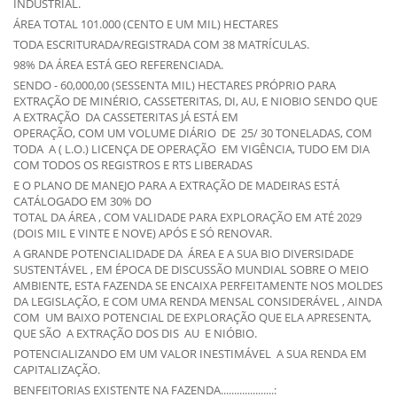
INDUSTRIAL.
ÁREA TOTAL 101.000 (CENTO E UM MIL) HECTARES
TODA ESCRITURADA/REGISTRADA COM 38 MATRÍCULAS.
98% DA ÁREA ESTÁ GEO REFERENCIADA.
SENDO - 60,000,00 (SESSENTA MIL) HECTARES PRÓPRIO PARA
EXTRAÇÃO DE MINÉRIO, CASSETERITAS, DI, AU, E NIOBIO SENDO QUE
A EXTRAÇÃO DA CASSETERITAS JÁ ESTÁ EM
OPERAÇÃO, COM UM VOLUME DIÁRIO DE 25/ 30 TONELADAS, COM
TODA A ( L.O.) LICENÇA DE OPERAÇÃO EM VIGÊNCIA, TUDO EM DIA
COM TODOS OS REGISTROS E RTS LIBERADAS
E O PLANO DE MANEJO PARA A EXTRAÇÃO DE MADEIRAS ESTÁ
CATÁLOGADO EM 30% DO
TOTAL DA ÁREA , COM VALIDADE PARA EXPLORAÇÃO EM ATÉ 2029
(DOIS MIL E VINTE E NOVE) APÓS E SÓ RENOVAR.
A GRANDE POTENCIALIDADE DA ÁREA E A SUA BIO DIVERSIDADE
SUSTENTÁVEL , EM ÉPOCA DE DISCUSSÃO MUNDIAL SOBRE O MEIO
AMBIENTE, ESTA FAZENDA SE ENCAIXA PERFEITAMENTE NOS MOLDES
DA LEGISLAÇÃO, E COM UMA RENDA MENSAL CONSIDERÁVEL , AINDA
COM UM BAIXO POTENCIAL DE EXPLORAÇÃO QUE ELA APRESENTA,
QUE SÃO A EXTRAÇÃO DOS DIS AU E NIÓBIO.
POTENCIALIZANDO EM UM VALOR INESTIMÁVEL A SUA RENDA EM
CAPITALIZAÇÃO.
BENFEITORIAS EXISTENTE NA FAZENDA....................: