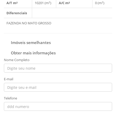
2
2
A/T m²
10201 (m
)
A/C m²
0 (m
)
Diferenciais
FAZENDA NO MATO GROSSO
Imóveis semelhantes
Obter mais informações
Nome Completo
E-mail
Telefone